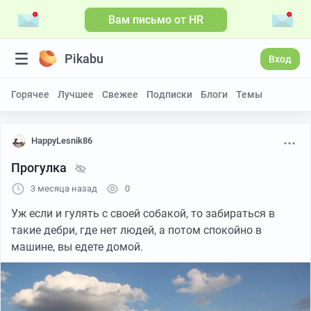
Вам письмо от HR
Pikabu
Вход
Горячее
Лучшее
Свежее
Подписки
Блоги
Темы
HappyLesnik86
Прогулка
3 месяца назад
0
Уж если и гулять с своей собакой, то забираться в
такие дебри, где нет людей, а потом спокойно в
машине, вы едете домой.