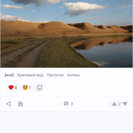
[моё]
Красивый вид
Прогулка
Холмы
4
1
3
2