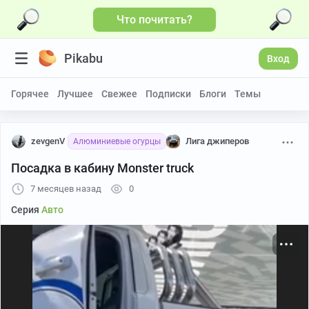
Что почитать?
Больше видео
Pikabu
Вход
Горячее
Лучшее
Свежее
Подписки
Блоги
Темы
zevgenV
Лига джиперов
Алюминиевые огурцы
Посадка в кабину Monster truck
7 месяцев назад
0
Серия
Авто