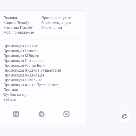
Помощь
Правила соцсети
Кодекс Пикабу
О рекомендациях
Команда Пикабу
О компании
Моб. приложение
Промокоды Биг Гик
Промокоды Lamoda
Промокоды М.Видео
Промокоды Пятерочка
Промокоды Aroma Butik
Промокоды Яндекс Путешествия
Промокоды Яндекс Еда
Промокоды Ситилинк
Промокоды Авито Путешествия
Постила
Футбол сегодня
Бэби.ру