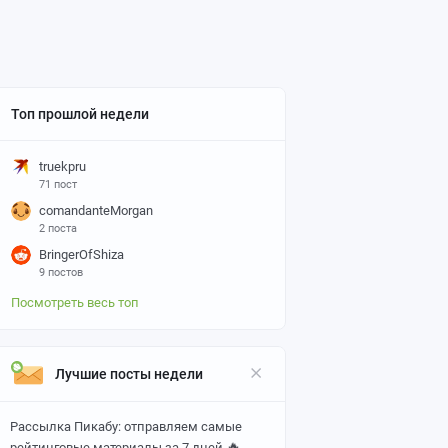
Топ прошлой недели
truekpru
71 пост
comandanteMorgan
2 поста
BringerOfShiza
9 постов
Посмотреть весь топ
Лучшие посты недели
Рассылка Пикабу: отправляем самые
🔥
рейтинговые материалы за 7 дней