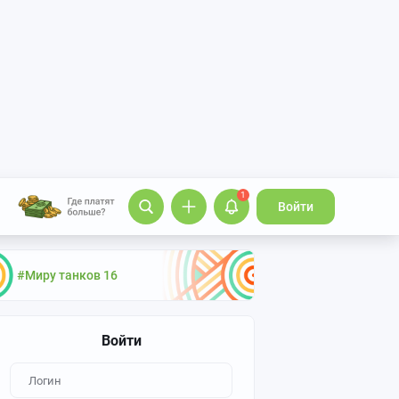
1
Войти
#Миру танков 16
Войти