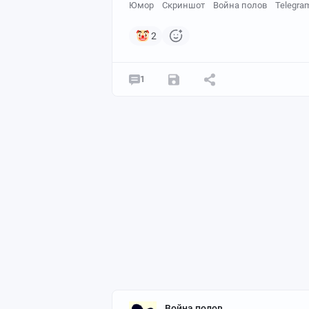
Юмор
Скриншот
Война полов
Telegra
2
1
Война полов