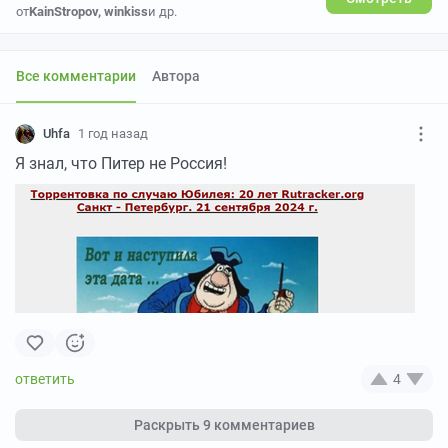
от
KainStropov
,
winkiss
и др.
Все комментарии
Автора
Uhfa
1 год назад
Я знал, что Питер не Россия!
4
Раскрыть
9 комментариев