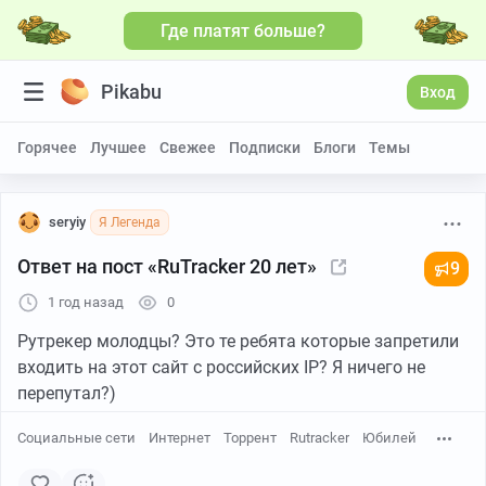
Где платят больше?
Pikabu
Вход
Горячее
Лучшее
Свежее
Подписки
Блоги
Темы
seryiy
Я Легенда
Ответ на пост «RuTraсker 20 лет»
9
1 год назад
0
Рутрекер молодцы? Это те ребята которые запретили
входить на этот сайт с российских IP? Я ничего не
перепутал?)
Социальные сети
Интернет
Торрент
Rutracker
Юбилей