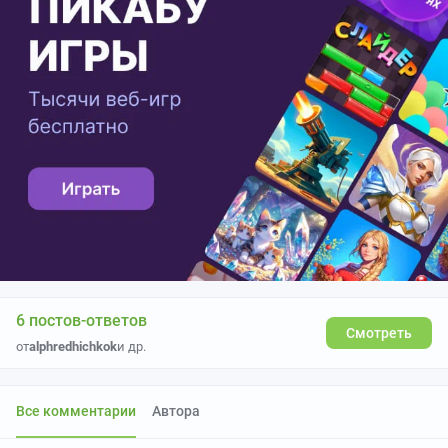
6 постов-ответов
Смотреть
от
alphredhichkok
и др.
Все комментарии
Автора