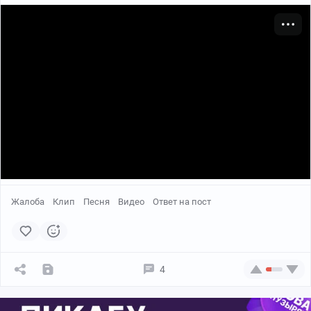
Жалоба
Клип
Песня
Видео
Ответ на пост
4