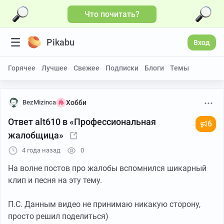
Что почитать?
Больше видео
Pikabu
Вход
Горячее
Лучшее
Свежее
Подписки
Блоги
Темы
BezMizinca
Хобби
Ответ alt610 в «Профессиональная
6
жалобщица»
4 года назад
0
На волне постов про жалобы вспомнился шикарный
клип и песня на эту тему.
П.С. Данным видео не принимаю никакую сторону,
просто решил поделиться)