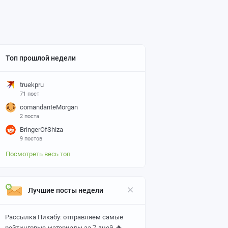
Топ прошлой недели
truekpru
71 пост
comandanteMorgan
2 поста
BringerOfShiza
9 постов
Посмотреть весь топ
Лучшие посты недели
Рассылка Пикабу: отправляем самые
🔥
рейтинговые материалы за 7 дней