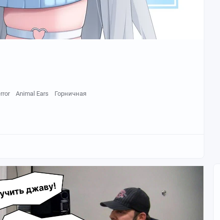
rror
Animal Ears
Горничная