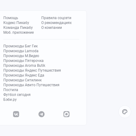
Помощь
Правила соцсети
Кодекс Пикабу
О рекомендациях
Команда Пикабу
О компании
Моб. приложение
Промокоды Биг Гик
Промокоды Lamoda
Промокоды М.Видео
Промокоды Пятерочка
Промокоды Aroma Butik
Промокоды Яндекс Путешествия
Промокоды Яндекс Еда
Промокоды Ситилинк
Промокоды Авито Путешествия
Постила
Футбол сегодня
Бэби.ру