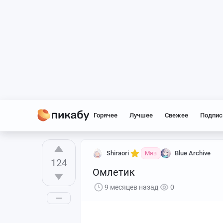
Горячее
Лучшее
Свежее
Подпис
Shiraori
Blue Archive
Мяв
124
Омлетик
9 месяцев назад
0