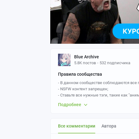
Blue Archive
5.8K постов
532 подписчика
Правила сообщества
- В данном сообществе соблюдаются все 
- NSFW контент запрещен;
- Ставьте все нужные тэги, такие как "аниме
лишними будут и тэги описывающие, к пр
Подробнее
прочие);
- Пожалуйста, не оставляйте
необоснован
- По вопросам работы модераторов сообщ
Все комментарии
Автора