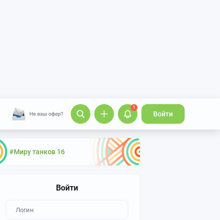
1
Войти
#Миру танков 16
Войти