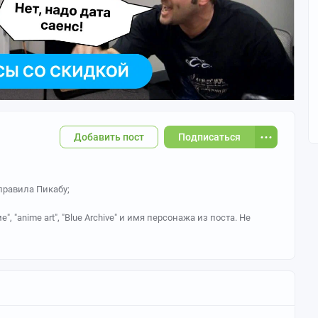
Добавить пост
Подписаться
правила Пикабу;
", "anime art", "Blue Archive" и имя персонажа из поста. Не
имеру, одежду персонажа (школьная форма, горничная и
ные
негативные комментарии о тематике сообщества;
ества Вы можете обратиться к
@admoders