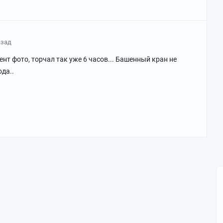
азад
нт фото, торчал так уже 6 часов... Башенный кран не
ода..