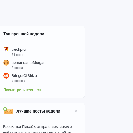
Топ прошлой недели
truekpru
71 пост
comandanteMorgan
2 поста
BringerOfShiza
9 постов
Посмотреть весь топ
Лучшие посты недели
Рассылка Пикабу: отправляем самые
🔥
рейтинговые материалы за 7 дней