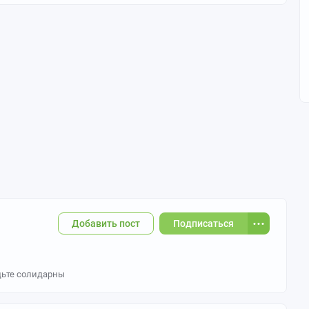
Добавить пост
Подписаться
удьте солидарны