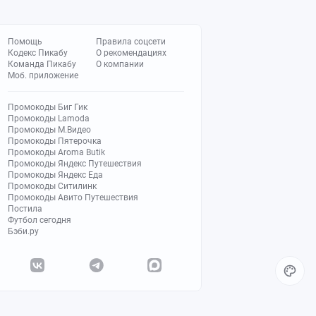
Помощь
Правила соцсети
Кодекс Пикабу
О рекомендациях
Команда Пикабу
О компании
Моб. приложение
Промокоды Биг Гик
Промокоды Lamoda
Промокоды М.Видео
Промокоды Пятерочка
Промокоды Aroma Butik
Промокоды Яндекс Путешествия
Промокоды Яндекс Еда
Промокоды Ситилинк
Промокоды Авито Путешествия
Постила
Футбол сегодня
Бэби.ру