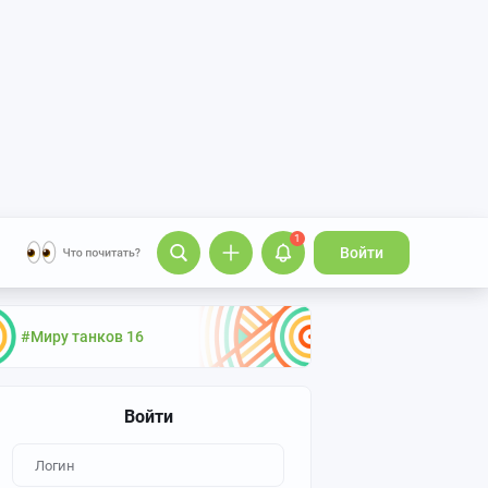
1
Войти
#Миру танков 16
Войти