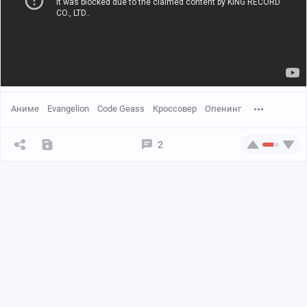
Аниме
Evangelion
Code Geass
Кроссовер
Опенинг
2