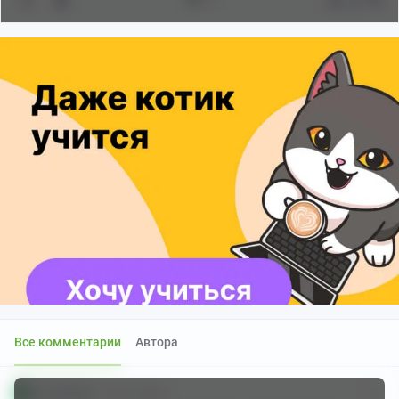
7
28
Все комментарии
Автора
Izumrudec
6 лет назад