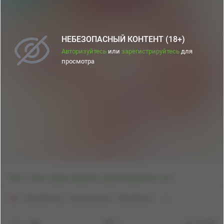
НЕБЕЗОПАСНЫЙ КОНТЕНТ (18+)
Авторизуйтесь
или
зарегистрируйтесь
для
просмотра
Лето типа через неделю заканчивается, ага.
18+
My Little Pony
Хуманизация
Moondancer