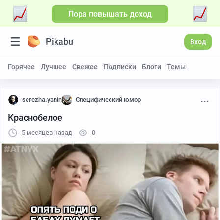
Пора повышать доход
Pikabu
Вход
Горячее
Лучшее
Свежее
Подписки
Блоги
Темы
serezha.yanin
Специфический юмор
Краснобелое
5 месяцев назад
0