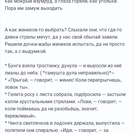
как мокрый изумруд, а глаза горели, как угольки.
Пора им замуж выходить
А как женихов-то выбрать? Слыхали они, что где-то
девки стрелы мечут, да у нас свой обычай завели.
Решили дочки-жабы женихов испытать, да не просто
так, а с выдумкой.
* Бунга взяла тростинку, дунула — и выросли из неё
лианы до неба. ( *тамушта дула неправильно)*~
* «Прыгай, — говорит, — жених! Коли перепрыгнешь,
ловок ты».
* Гелита росу с листа собрала, подбросила — застыли
капли хрустальными стрелами. «Лови, — говорит, —
коли поймаешь да не разобьёшь, значит,
бережливый».
* Чинта светлячков в ладонях держала, выпустила —
полетели они спиралью. «Иди, — говорит, — за