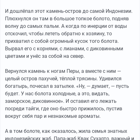
И дошлёпал этот камень-остров до самой Индонезии.
Плюхнулся он там в большое топкое болото, подняв
волну до самых пальм. А когда по инерции от воды
отскочил, чтобы лететь обратно к хозяину, то
прихватил с собой огромный кусок того болота.
Вырвал его с корнями, с лианами, с диковинными
цветами и унёс за собой на север.
Вернулся камень к ногам Перы, а вместе с ним —
целый остров пахучей, тёплой трясины. Удивился
богатырь, почесал в затылке. «Ну, — думает, — пусть
будет. У нас болота холодные, а это, видать,
заморское, диковинное». И оставил его лежать
посреди тайги, где оно быстро прижилось, пустив
вокруг себя пар и незнакомые ароматы.
А в том болоте, как оказалось, жила семья знатных
индонезийских жаб. Папа-жаб Квак Сухарто, важный и