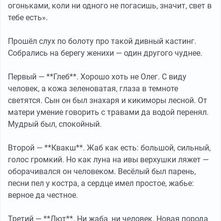
огоньками, коли ни одного не погасишь, значит, свет в
тебе есть».
Прошёл слух по болоту про такой дивный кастинг.
Собрались на берегу женихи — один другого чуднее.
Первый — **Глеб**. Хорошо хоть не Олег. С виду
человек, а кожа зеленоватая, глаза в темноте
светятся. Сын он был знахаря и кикиморы лесной. От
матери умение говорить с травами да водой перенял.
Мудрый был, спокойный.
Второй — **Квакш**. Жаб как есть: большой, сильный,
голос громкий. Но как луна на ивы верхушки ляжет —
оборачивался он человеком. Весёлый был парень,
песни пел у костра, а сердце имел простое, жабье:
верное да честное.
Третий — **Лют**. Ни жаба, ни человек. Новая порода