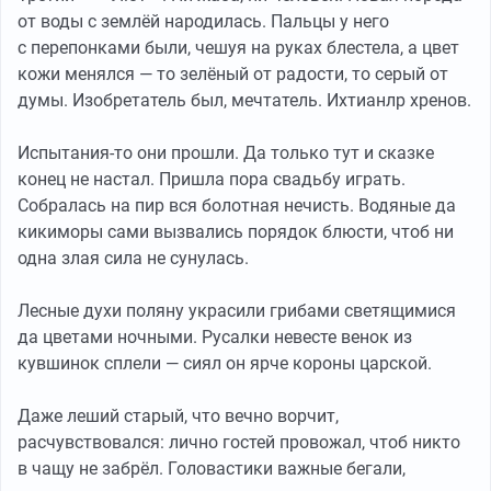
от воды с землёй народилась. Пальцы у него
с перепонками были, чешуя на руках блестела, а цвет
кожи менялся — то зелёный от радости, то серый от
думы. Изобретатель был, мечтатель. Ихтианлр хренов.
Испытания-то они прошли. Да только тут и сказке
конец не настал. Пришла пора свадьбу играть.
Собралась на пир вся болотная нечисть. Водяные да
кикиморы сами вызвались порядок блюсти, чтоб ни
одна злая сила не сунулась.
Лесные духи поляну украсили грибами светящимися
да цветами ночными. Русалки невесте венок из
кувшинок сплели — сиял он ярче короны царской.
Даже леший старый, что вечно ворчит,
расчувствовался: лично гостей провожал, чтоб никто
в чащу не забрёл. Головастики важные бегали,