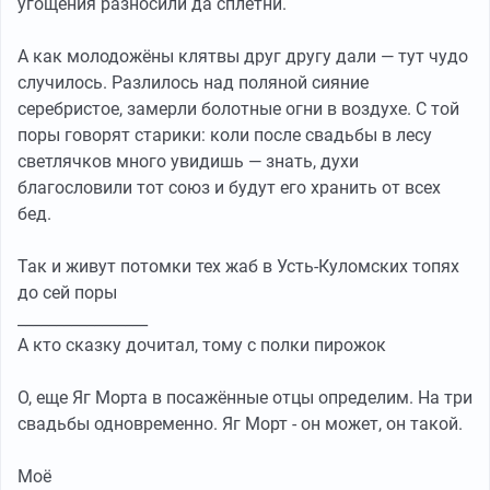
угощения разносили да сплетни.
А как молодожёны клятвы друг другу дали — тут чудо
случилось. Разлилось над поляной сияние
серебристое, замерли болотные огни в воздухе. С той
поры говорят старики: коли после свадьбы в лесу
светлячков много увидишь — знать, духи
благословили тот союз и будут его хранить от всех
бед.
Так и живут потомки тех жаб в Усть-Куломских топях
до сей поры
_________________
А кто сказку дочитал, тому с полки пирожок
О, еще Яг Морта в посажëнные отцы определим. На три
свадьбы одновременно. Яг Морт - он может, он такой.
Моë