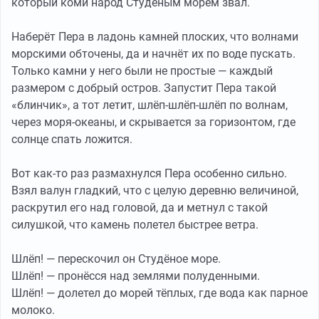
который коми народ Студёным морем звал.
Наберёт Пера в ладонь камней плоских, что волнами
морскими обточены, да и начнёт их по воде пускать.
Только камни у него были не простые — каждый
размером с добрый остров. Запустит Пера такой
«блинчик», а тот летит, шлёп-шлёп-шлёп по волнам,
через моря-океаны, и скрывается за горизонтом, где
солнце спать ложится.
Вот как-то раз размахнулся Пера особенно сильно.
Взял валун гладкий, что с целую деревню величиной,
раскрутил его над головой, да и метнул с такой
силушкой, что камень полетел быстрее ветра.
Шлёп! — перескочил он Студёное море.
Шлёп! — пронёсся над землями полуденными.
Шлёп! — долетел до морей тёплых, где вода как парное
молоко.