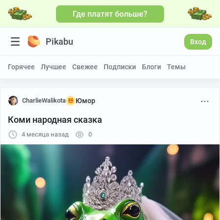
Где платят больше?
Pikabu
Вход
Горячее
Лучшее
Свежее
Подписки
Блоги
Темы
CharlieWalikota
Юмор
Коми народная сказка
4 месяца назад
0