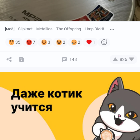
[моё]
Slipknot
Metallica
The Offspring
Limp Bizkit
35
7
3
2
2
1
148
826