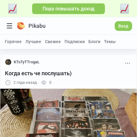
Пора повышать доход
Pikabu
Вход
Горячее
Лучшее
Свежее
Подписки
Блоги
Темы
KToTyTTrogaL
Когда есть че послушать)
2 года назад
0