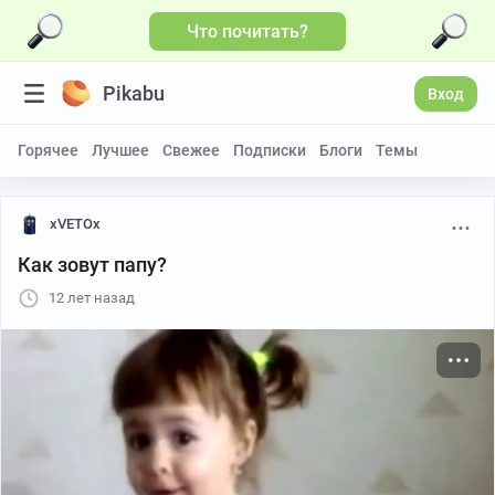
Что почитать?
Больше видео
Pikabu
Вход
Горячее
Лучшее
Свежее
Подписки
Блоги
Темы
xVETOx
Как зовут папу?
12 лет назад