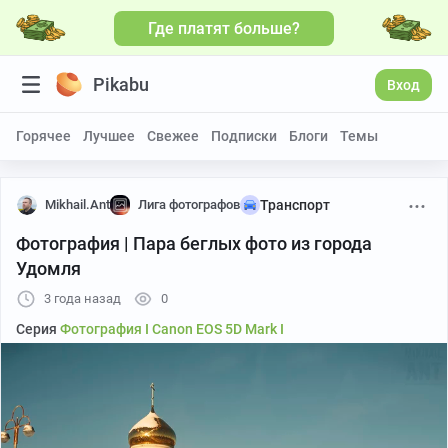
Где платят больше?
Pikabu
Вход
Горячее
Лучшее
Свежее
Подписки
Блоги
Темы
Mikhail.Ant
Лига фотографов
Транспорт
Фотография | Пара беглых фото из города
Удомля
3 года назад
0
Серия
Фотография I Canon EOS 5D Mark I