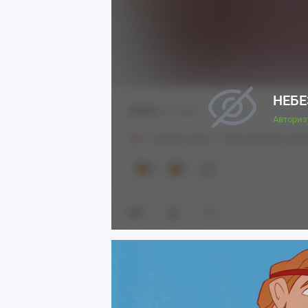
НЕБЕ
Автор:
sh1nobu
Авториз
18+
Genshin Impact
Dehya (Genshin Impac
3
1
6