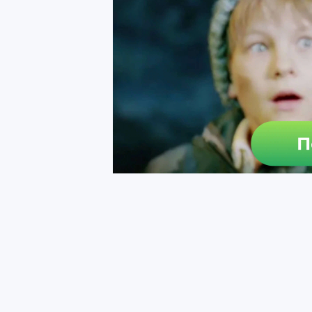
Запрещено:
- Незацензуренные половые органы (с цен
органах).
- Постинг голых лолек (привет РКН).
5) Не нарушайте правила Pikabu.