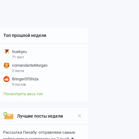
Топ прошлой недели
truekpru
71 пост
comandanteMorgan
2 поста
BringerOfShiza
9 постов
Посмотреть весь топ
Лучшие посты недели
Рассылка Пикабу: отправляем самые
🔥
рейтинговые материалы за 7 дней