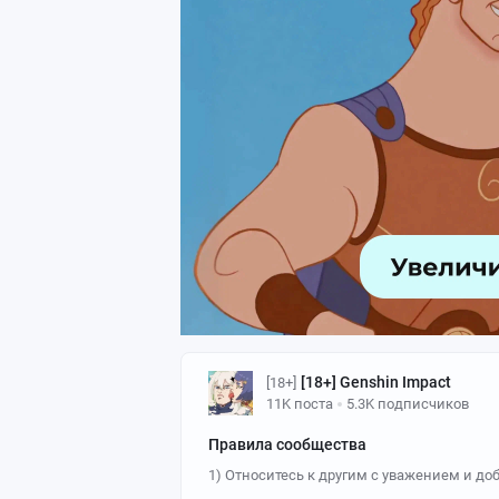
[18+] Genshin Impact
[18+]
11K поста
5.3K подписчиков
Правила сообщества
1) Относитесь к другим с уважением и доб