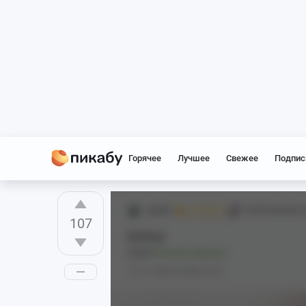
Горячее
Лучшее
Свежее
Подпис
2goldx
[18+] Genshin 
Mr. Fox
107
Dehya
Серия
Крепкие девушки
2 года назад
0