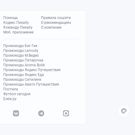
Помощь
Правила соцсети
Кодекс Пикабу
О рекомендациях
Команда Пикабу
О компании
Моб. приложение
Промокоды Биг Гик
Промокоды Lamoda
Промокоды М.Видео
Промокоды Пятерочка
Промокоды Aroma Butik
Промокоды Яндекс Путешествия
Промокоды Яндекс Еда
Промокоды Ситилинк
Промокоды Авито Путешествия
Постила
Футбол сегодня
Бэби.ру