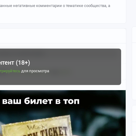
ованные негативные комментарии о тематике сообщества, а
иков и сообщество в целом. За систематическое нарушение
бществе.
nime art" и имена персонажей, за исключением постов связанных
м.
скрыть
6 комментариев
", а для Путешественника - "Aether"(это их имена). Для
deprinz".
тент (18+)
трируйтесь
для просмотра
димо
зарегистрироваться
или
войти
онажа так, как ему нравится (если в посте, то в рамках офф.
называть так, как вашей душе будет угодно). За вопрос "а
обные Вы незамедлительно отправитесь в бан.
ени персонажа в целях троллинга пользователей.
у)