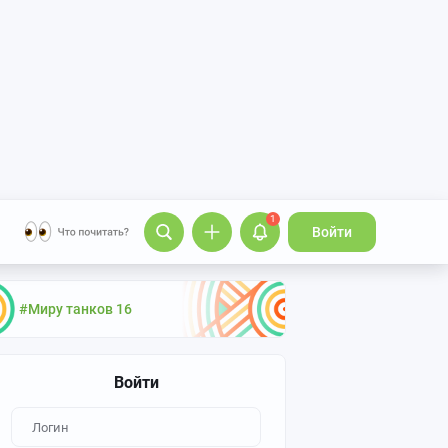
1
Войти
#Миру танков 16
Войти