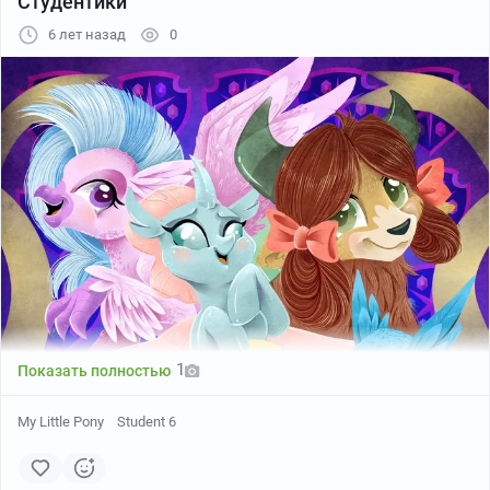
Студентики
6 лет назад
0
1
Показать полностью
My Little Pony
Student 6