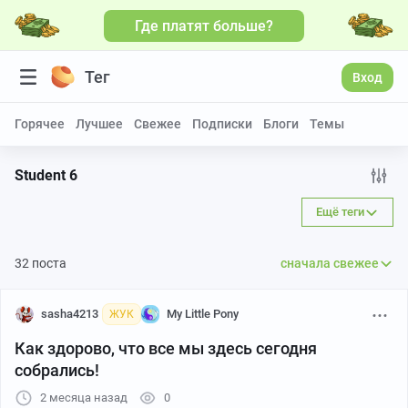
Где платят больше?
Тег
Вход
Горячее
Лучшее
Свежее
Подписки
Блоги
Темы
Student 6
Ещё теги
32 поста
сначала свежее
sasha4213
My Little Pony
ЖУК
Как здорово, что все мы здесь сегодня
собрались!
2 месяца назад
0