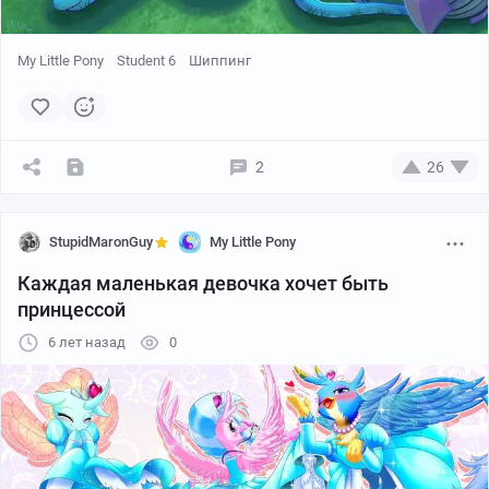
My Little Pony
Student 6
Шиппинг
2
26
StupidMaronGuy
My Little Pony
Каждая маленькая девочка хочет быть
принцессой
6 лет назад
0