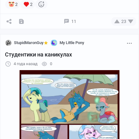
2
2
11
23
StupidMaronGuy
My Little Pony
Студентики на каникулах
4 года назад
0