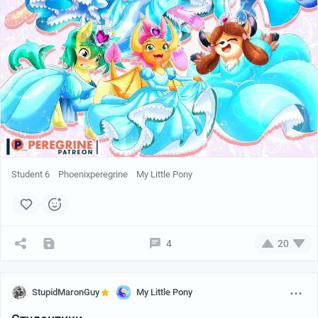
Student 6
Phoenixperegrine
My Little Pony
4
20
StupidMaronGuy
My Little Pony