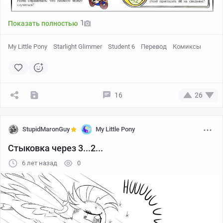
1
Показать полностью
My Little Pony
Starlight Glimmer
Student 6
Перевод
Комиксы
16
26
StupidMaronGuy
My Little Pony
Стыковка через 3...2...
6 лет назад
0