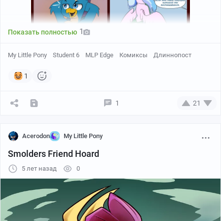
1
Показать полностью
My Little Pony
Student 6
MLP Edge
Комиксы
Длиннопост
1
1
21
Acerodon
My Little Pony
Smolders Friend Hoard
5 лет назад
0