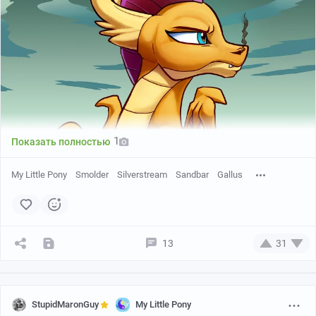
1
Показать полностью
My Little Pony
Smolder
Silverstream
Sandbar
Gallus
13
31
StupidMaronGuy
My Little Pony