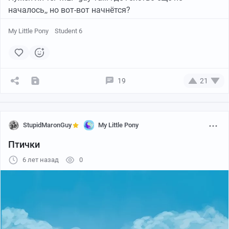
началось,, но вот-вот начнётся?
My Little Pony
Student 6
19
21
StupidMaronGuy
My Little Pony
Птички
6 лет назад
0