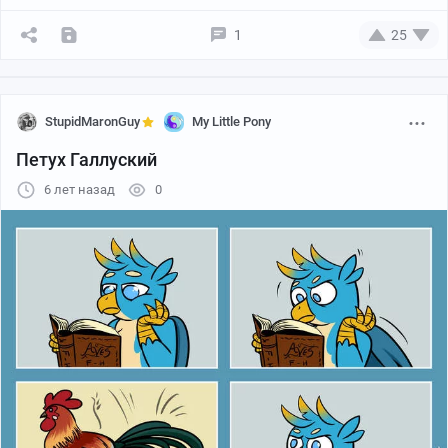
1
25
StupidMaronGuy
My Little Pony
Петух Галлуский
6 лет назад
0
https://i.4cdn.org/mlp/1580718902899.jpg