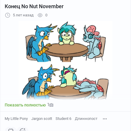
Конец No Nut November
5 лет назад
0
Автор:
Tsitra360
Источник:
DeviantArt
1
Показать полностью
My Little Pony
Jargon scott
Student 6
Длиннопост