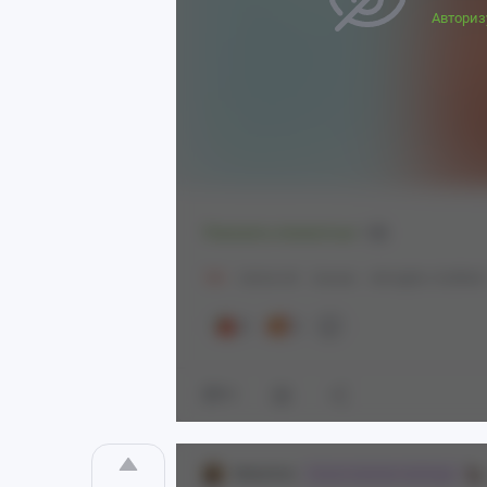
Авториз
Показать полностью
1
18+
Anime Art
Аниме
Arknights: Endfield
8
3
12
MalazDan
Хорни важнее свободы