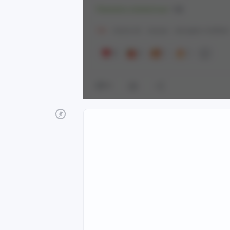
Показать полностью
1
18+
Anime Art
Аниме
Arknights: Endfield
9
5
1
1
12