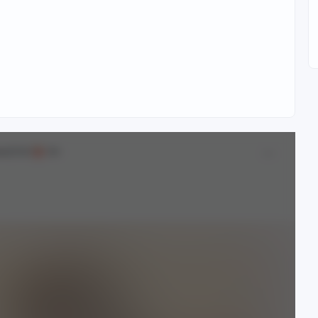
ме[18+]
18+