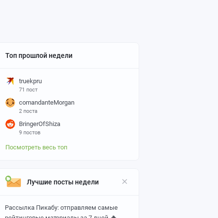
Топ прошлой недели
truekpru
71 пост
comandanteMorgan
2 поста
BringerOfShiza
9 постов
Посмотреть весь топ
Лучшие посты недели
Рассылка Пикабу: отправляем самые
🔥
рейтинговые материалы за 7 дней