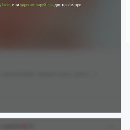
уйтесь
или
зарегистрируйтесь
для просмотра
Laevatain (Endfield)
Девушка с рогами
Бикини
Аниме[18+]
18+