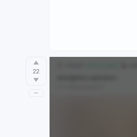
29sadrask
Ани
Вобла со скидкой
22
Arknighters operators
1 месяц назад
0