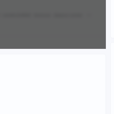
Laevatain (Endfield)
Купальник
Девушка с рогами