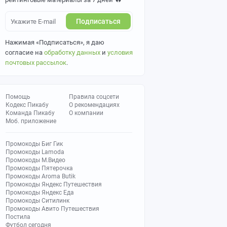
Подписаться
Нажимая «Подписаться», я даю
согласие на
обработку данных
и
условия
почтовых рассылок
.
Помощь
Правила соцсети
Кодекс Пикабу
О рекомендациях
Команда Пикабу
О компании
Моб. приложение
Промокоды Биг Гик
Промокоды Lamoda
Промокоды М.Видео
Промокоды Пятерочка
Промокоды Aroma Butik
Промокоды Яндекс Путешествия
Промокоды Яндекс Еда
Промокоды Ситилинк
Промокоды Авито Путешествия
Постила
Футбол сегодня