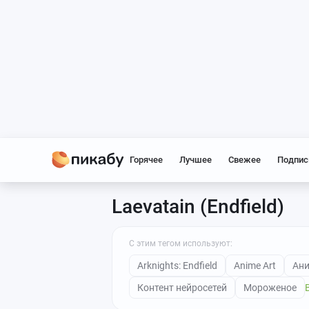
Горячее
Лучшее
Свежее
Подпис
Laevatain (Endfield)
С этим тегом используют:
Arknights: Endfield
Anime Art
Ан
Контент нейросетей
Мороженое