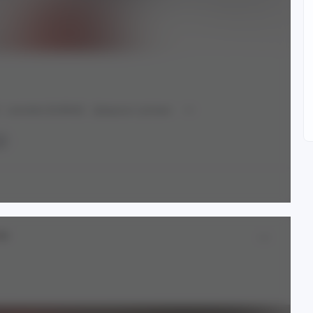
Laevatain (Endfield)
Девушка с рогами
8+