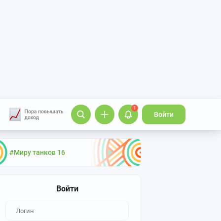
1
Войти
#Миру танков 16
Войти