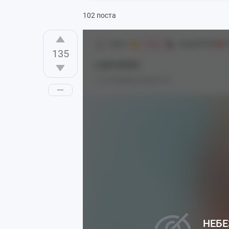
102 поста
ADA.x
Аниме[18+]
1
Ушки
135
Laevatain
25 дней назад
0
НЕБЕ