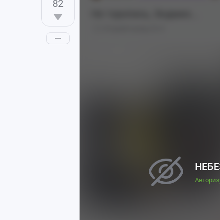
82
Не торопись, Эндмин...
29 дней назад
0
НЕБЕ
Авториз
Creator: hrk (dxez4457)