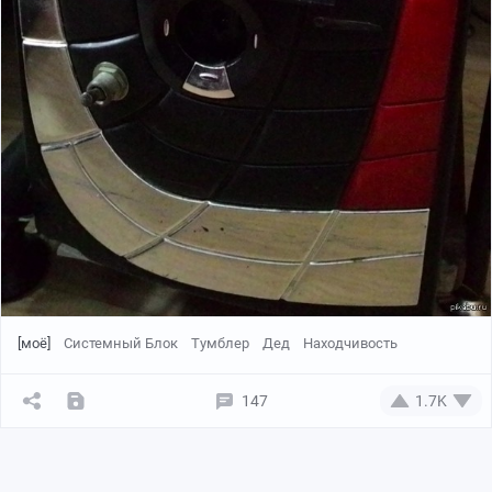
[моё]
Системный Блок
Тумблер
Дед
Находчивость
147
1.7K