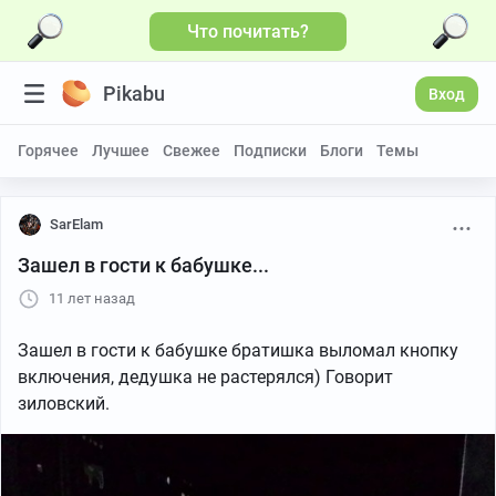
Что почитать?
Pikabu
Вход
Горячее
Лучшее
Свежее
Подписки
Блоги
Темы
SarElam
Зашел в гости к бабушке...
11 лет назад
Зашел в гости к бабушке братишка выломал кнопку
включения, дедушка не растерялся) Говорит
зиловский.