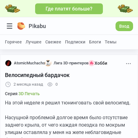
Где платят больше?
Pikabu
Вход
Горячее
Лучшее
Свежее
Подписки
Блоги
Темы
AtomicMuchacho
Лига 3D-принтеров
Хобби
Велосипедный бардачок
2 месяца назад
0
Серия
3D Печать
На этой неделе я решил тюнинговать свой велосипед.
Насущной проблемой долгое время было отсутствие
заднего крыла, от чего каждая поездка по мокрым
улицам оставляла у меня на жепе неблаговидные