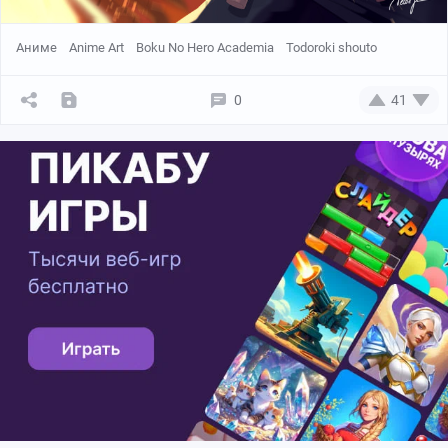
Аниме
Anime Art
Boku No Hero Academia
Todoroki shouto
0
41