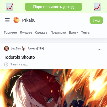
Пора повышать доход
Pikabu
Вход
Горячее
Лучшее
Свежее
Подписки
Блоги
Темы
LexSan
Аниме[18+]
Todoroki Shouto
7 лет назад