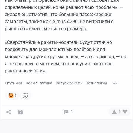
как Starship от SpaceX. «Они отлично подходят для
определённых целей, но не решают всех проблем», —
сказал он, отметив, что большие пассажирские
самолёты, такие как Airbus A380, не вытеснили с
рынка самолёты меньшего размера.
«Сверхтяжёлые ракеты-носители будут отлично
подходить для межпланетных полётов и для
множества других крутых вещей, — заключил он, — но
я не согласен с мнением, что они уничтожат все
ракеты-носители».
Спутники
Космонавтика
Запуск ракеты
Технологии
1
1
1