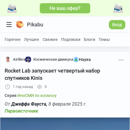
Не ваш офер?
Pikabu
Вход
Горячее
Лучшее
Свежее
Подписки
Блоги
Темы
Airlibra
Космическая движуха
Наука
Rocket Lab запускает четвертый набор
спутников Kinis
1 год назад
0
Серия
ИноСМИ по космосу
От
Джеффа Фауста,
8 февраля 2025 г.
Первоисточник