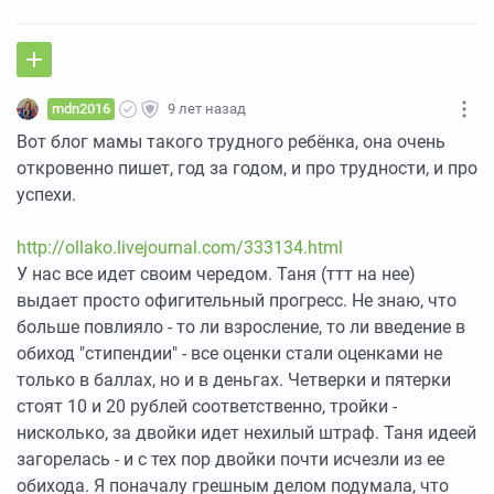
mdn2016
9 лет назад
Вот блог мамы такого трудного ребёнка, она очень
откровенно пишет, год за годом, и про трудности, и про
успехи.
http://ollako.livejournal.com/333134.html
У нас все идет своим чередом. Таня (ттт на нее)
выдает просто офигительный прогресс. Не знаю, что
больше повлияло - то ли взросление, то ли введение в
обиход "стипендии" - все оценки стали оценками не
только в баллах, но и в деньгах. Четверки и пятерки
стоят 10 и 20 рублей соответственно, тройки -
нисколько, за двойки идет нехилый штраф. Таня идеей
загорелась - и с тех пор двойки почти исчезли из ее
обихода. Я поначалу грешным делом подумала, что