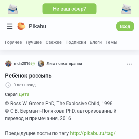
Не ваш офер?
Pikabu
Вход
Горячее
Лучшее
Свежее
Подписки
Блоги
Темы
mdn2016
Лига психотерапии
Ребёнок-россыпь
9 лет назад
Серия
Дети
© Ross W. Greene PhD, The Explosive Child, 1998
© О.В. Бермант-Полякова PhD, авторизованный
перевод и примечания, 2016
Предыдущие посты по тэгу
http://pikabu.ru/tag/