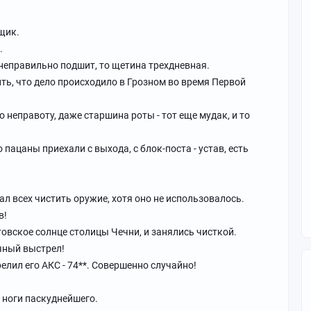
щик.
.
 неправильно подшит, то щетина трехдневная.
ь, что дело происходило в Грозном во время Первой
о неправоту, даже старшина роты - тот еще мудак, и то
пацаны приехали с выхода, с блок-поста - устав, есть
.
ал всех чистить оружие, хотя оно не использовалось.
в!
овское солнце столицы Чечни, и занялись чисткой.
чный выстрел!
елил его АКС - 74**. Совершенно случайно!
 ноги паскуднейшего.