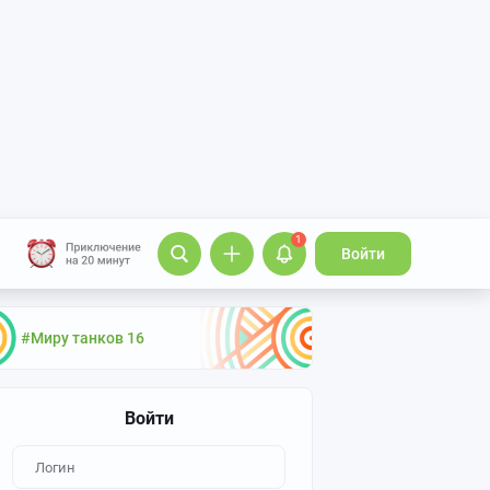
1
Войти
#Миру танков 16
Войти