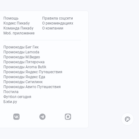
Помощь
Правила соцсети
Кодекс Пикабу
О рекомендациях
Команда Пикабу
О компании
Моб. приложение
Промокоды Биг Гик
Промокоды Lamoda
Промокоды М.Видео
Промокоды Пятерочка
Промокоды Aroma Butik
Промокоды Яндекс Путешествия
Промокоды Яндекс Еда
Промокоды Ситилинк
Промокоды Авито Путешествия
Постила
Футбол сегодня
Бэби.ру