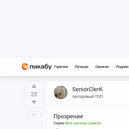
Горячее
Лучшее
Свежее
Подпис
SeniorClerK
22
Авторовый ТОП
Прозрение
Серия
Моя срочная служба