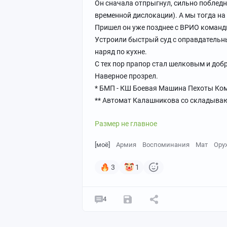
Он сначала отпрыгнул, сильно побледн
временной дислокации). А мы тогда на
Пришел он уже позднее с ВРИО команд
Устроили быстрый суд с оправдательн
наряд по кухне.
С тех пор прапор стал шелковым и доб
Наверное прозрел.
* БМП - КШ Боевая Машина Пехоты Ко
** Автомат Калашникова со складыва
Размер не главное
[моё]
Армия
Воспоминания
Мат
Ору
3
1
4