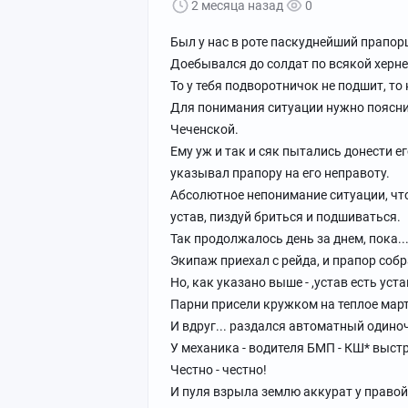
2 месяца назад
0
Был у нас в роте паскуднейший прапор
Доебывался до солдат по всякой херне
То у тебя подворотничок не подшит, то
Для понимания ситуации нужно пояснит
Чеченской.
Ему уж и так и сяк пытались донести ег
указывал прапору на его неправоту.
Абсолютное непонимание ситуации, что 
устав, пиздуй бриться и подшиваться.
Так продолжалось день за днем, пока..
Экипаж приехал с рейда, и прапор собр
Но, как указано выше - ,устав есть уста
Парни присели кружком на теплое март
И вдруг... раздался автоматный одино
У механика - водителя БМП - КШ* выстр
Честно - честно!
И пуля взрыла землю аккурат у правой