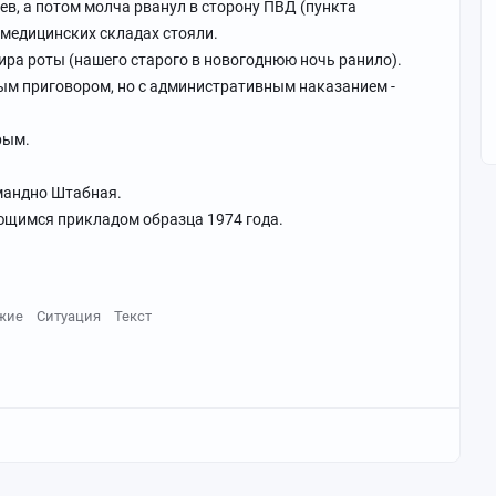
ев, а потом молча рванул в сторону ПВД (пункта
 медицинских складах стояли.
ира роты (нашего старого в новогоднюю ночь ранило).
ым приговором, но с административным наказанием -
рым.
мандно Штабная.
ющимся прикладом образца 1974 года.
жие
Ситуация
Текст