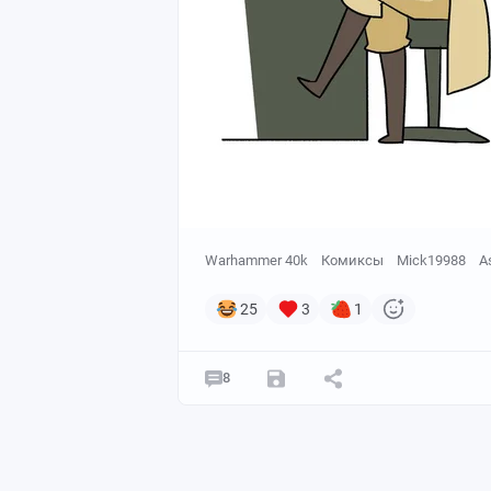
Warhammer 40k
Комиксы
Mick19988
A
25
3
1
8