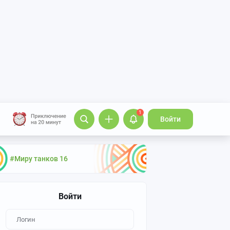
1
Войти
#Миру танков 16
Войти