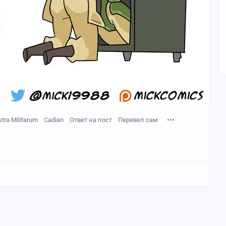
stra Militarum
Cadian
Ответ на пост
Перевел сам