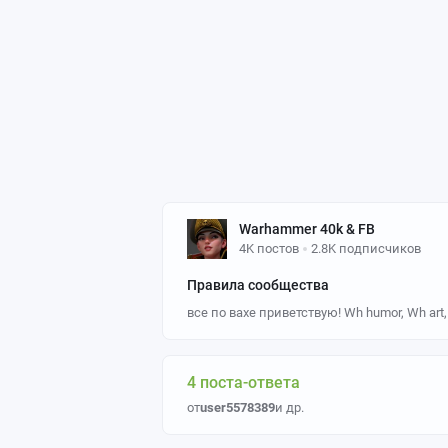
Warhammer 40k & FB
4K постов
2.8K подписчиков
Правила сообщества
все по вахе приветствую! Wh humor, Wh art
4 поста-ответа
от
user5578389
и др.