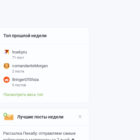
Топ прошлой недели
truekpru
71 пост
comandanteMorgan
2 поста
BringerOfShiza
9 постов
Посмотреть весь топ
Лучшие посты недели
Рассылка Пикабу: отправляем самые
🔥
рейтинговые материалы за 7 дней