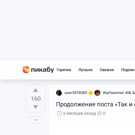
Горячее
Лучшее
Свежее
Подпис
user5578389
Warhammer 40k &
160
Продолжение поста «Так и 
6 месяцев назад
0