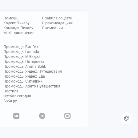
Помощь
Правила соцсети
Кодекс Пикабу
О рекомендациях
Команда Пикабу
О компании
Моб. приложение
Промокоды Биг Гик
Промокоды Lamoda
Промокоды М.Видео
Промокоды Пятерочка
Промокоды Aroma Butik
Промокоды Яндекс Путешествия
Промокоды Яндекс Еда
Промокоды Ситилинк
Промокоды Авито Путешествия
Постила
Футбол сегодня
Бэби.ру