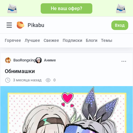
Не ваш офер?
Pikabu
Вход
Горячее
Лучшее
Свежее
Подписки
Блоги
Темы
BaoRongxing
Аниме
Обнимашки
3 месяца назад
0