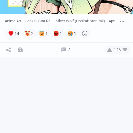
Anime Art
Honkai: Star Rail
Silver Wolf (Honkai: Star Rail)
Арт
14
2
1
1
1
3
126