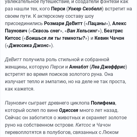
увлекательное путешествие, и создатели фэнтези как
раз нашли тех, кого
Перси
(
Уокер Скобелл
) встретит на
своем пути. К актерскому составу шоу
присоединились
Розмари ДеВитт
(«
Пацаны
»),
Алекс
Паунович
(«
Сквозь снег
», «
Ван Хельсинг
»),
Беатрис
Китсос
(«
Боишься ли ты темноты?
») и
Кевин Чачон
(«
Джессика Джонс
»).
ДеВитт
получила роль стильной и собранной
женщины, которую
Перси
и
Аннабэт
(
Леа Джеффрис
)
встретят во время поисков золотого руна. Она
излучает тепло и эмпатию, но на деле не так проста,
как кажется.
Паунович
сыграет древнего циклопа
Полифема
,
который ослеп по вине
Одиссея
много лет назад.
Сейчас он заботится о животных и охраняет золотое
руно на собственном острове.
Китсос
и
Чачон
перевоплотятся в полубогов, связанных с
Люком