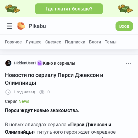
Где платят больше?
Pikabu
Вход
Горячее
Лучшее
Свежее
Подписки
Блоги
Темы
HiddenUser1
Кино и сериалы
Новости по сериалу Перси Джексон и
Олимпийцы
1 год назад
0
Серия
News
Перси ждут новые знакомства.
В новых эпизодах сериала «
Перси Джексон и
Олимпийцы
» титульного героя ждет очередное