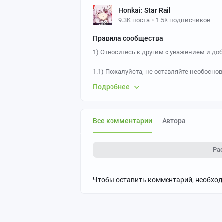
Honkai: Star Rail
9.3K поста
1.5K подписчиков
Правила сообщества
1) Относитесь к другим с уважением и доб
1.1) Пожалуйста, не оставляйте необосн
также комментарии оскорбляющие участн
Подробнее
данного правила предусмотрен бан в соо
1.2) За шутки и доёбы к именам персонаж
Все комментарии
Автора
2) Теги:
- Старайтесь ставить теги правильно.
Ра
- Обязательные теги "Honkai: Star Rail", "
связанных с новостями, гайдами и проч
Чтобы оставить комментарий, необхо
Также не забывайте ставить имена ЖГГ(Ste
P.S. Не путайте персонажей с Honkai Impac
Пояснение:
Тег "Animer art" ставится только
тегом "аниме".