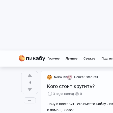
Горячее
Лучшее
Свежее
Подпис
NeiroJan
Honkai: Star Rail
3
Кого стоит крутить?
3 года назад
0
Лочу и поставить его вместо Байлу ? 
в помощь Зеле?