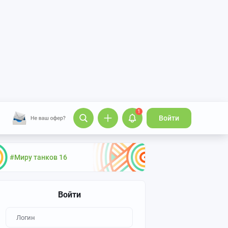
1
Войти
#Миру танков 16
Войти