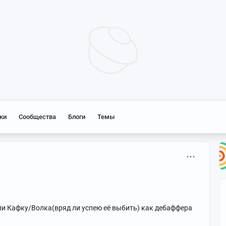
ки
Сообщества
Блоги
Темы
Или Кафку/Волка(вряд ли успею её выбить) как дебаффера