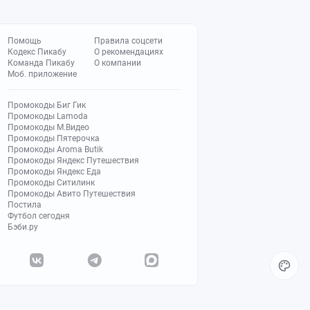
Помощь
Правила соцсети
Кодекс Пикабу
О рекомендациях
Команда Пикабу
О компании
Моб. приложение
Промокоды Биг Гик
Промокоды Lamoda
Промокоды М.Видео
Промокоды Пятерочка
Промокоды Aroma Butik
Промокоды Яндекс Путешествия
Промокоды Яндекс Еда
Промокоды Ситилинк
Промокоды Авито Путешествия
Постила
Футбол сегодня
Бэби.ру