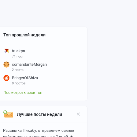
Топ прошлой недели
truekpru
71 пост
comandanteMorgan
2 поста
BringerOfShiza
9 постов
Посмотреть весь топ
Лучшие посты недели
Рассылка Пикабу: отправляем самые
🔥
рейтинговые материалы за 7 дней