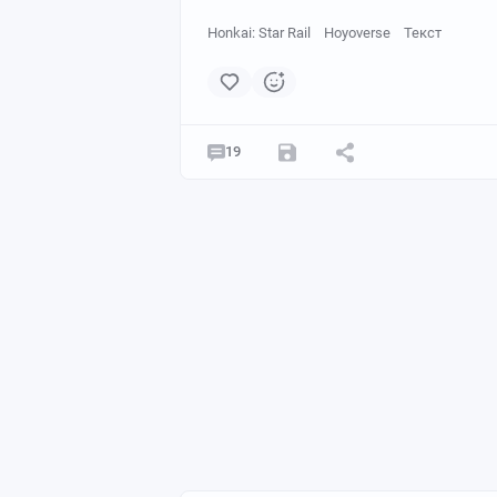
Honkai: Star Rail
Hoyoverse
Текст
19