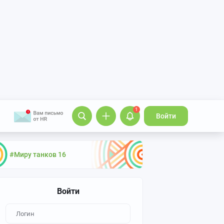
1
Войти
#Миру танков 16
Войти