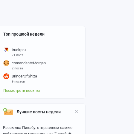
Топ прошлой недели
truekpru
71 пост
comandanteMorgan
2 поста
BringerOfShiza
9 постов
Посмотреть весь топ
Лучшие посты недели
Рассылка Пикабу: отправляем самые
🔥
рейтинговые материалы за 7 дней