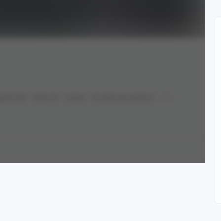
йросетей
Anime Art
Аниме
Рисованная эротика