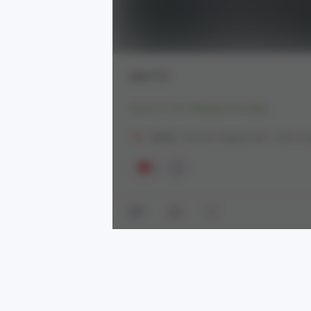
Мой ТГК
https://t.me/+liNEgkZcCx04ZjEy
18+
[моё]
Контент нейросетей
Арты не
2
1