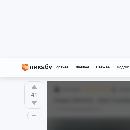
Горячее
Лучшее
Свежее
Подпис
ComradeAI
Аниме
NSFW for FREE
41
Klukai (HK416) - Girls' Frontli
8 месяцев назад
0