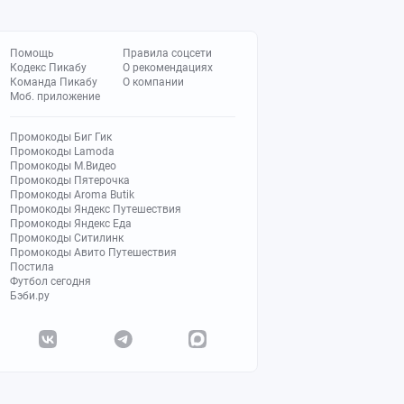
Помощь
Правила соцсети
Кодекс Пикабу
О рекомендациях
Команда Пикабу
О компании
Моб. приложение
Промокоды Биг Гик
Промокоды Lamoda
Промокоды М.Видео
Промокоды Пятерочка
Промокоды Aroma Butik
Промокоды Яндекс Путешествия
Промокоды Яндекс Еда
Промокоды Ситилинк
Промокоды Авито Путешествия
Постила
Футбол сегодня
Бэби.ру