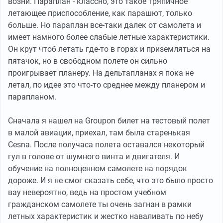
возни. Параплан - классно, это такое тряпичное
летающее приспособление, как парашют, только
больше. Но параплан все-таки далек от самолета и
имеет намного более слабые летные характеристики.
Он крут чтоб летать где-то в горах и приземляться на
пятачок, но в свободном полете он сильно
проигрывает планеру. На дельтапланах я пока не
летал, по идее это что-то среднее между планером и
парапланом.
Сначала я нашел на Groupon билет на тестовый полет
в малой авиации, приехал, там была старенькая
Cesna. После получаса полета оставался некоторый
гул в голове от шумного винта и двигателя. И
обучение на полноценном самолете на порядок
дороже. И я не смог сказать себе, что это было просто
вау невероятно, ведь на простом учебном
гражданском самолете ты очень загнан в рамки
летных характеристик и жестко наваливать по небу