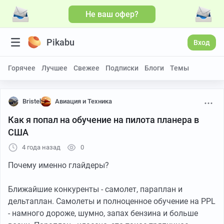
Не ваш офер?
Больше видео
Pikabu
Вход
Горячее
Лучшее
Свежее
Подписки
Блоги
Темы
Bristel
Авиация и Техника
Как я попал на обучение на пилота планера в
США
4 года назад
0
Почему именно глайдеры?
Ближайшие конкуренты - самолет, параплан и
дельтаплан. Самолеты и полноценное обучение на PPL
- намного дороже, шумно, запах бензина и больше