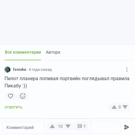
Все комментарии
Автора
fsmoke
4 года назад
Пилот планера попивая портвейн поглядывал правила
Пикабу :))
0
10
1