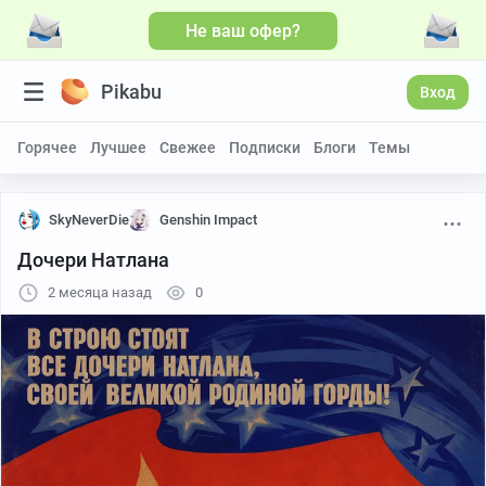
Не ваш офер?
Pikabu
Вход
Горячее
Лучшее
Свежее
Подписки
Блоги
Темы
SkyNeverDie
Genshin Impact
Дочери Натлана
2 месяца назад
0