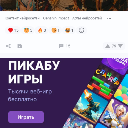
Контент нейросетей
Genshin Impact
Арты нейросетей
15
5
3
1
1
15
79