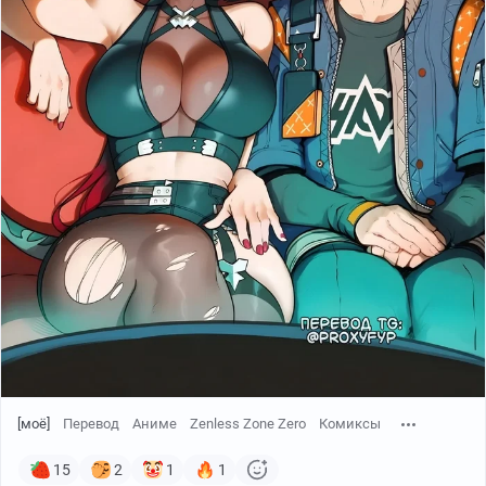
[моё]
Перевод
Аниме
Zenless Zone Zero
Комиксы
15
2
1
1