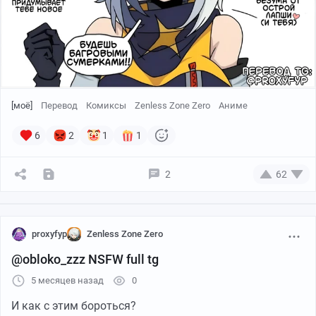
[моё]
Перевод
Комиксы
Zenless Zone Zero
Аниме
6
2
1
1
2
62
proxyfyp
Zenless Zone Zero
@obloko_zzz NSFW full tg
5 месяцев назад
0
И как с этим бороться?