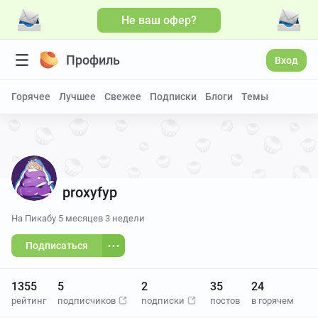
Не ваш офер?
Профиль
Вход
Горячее
Лучшее
Свежее
Подписки
Блоги
Темы
proxyfyp
На Пикабу
5 месяцев 3 недели
Подписаться
1355
5
2
35
24
рейтинг
подписчиков
подписки
постов
в горячем