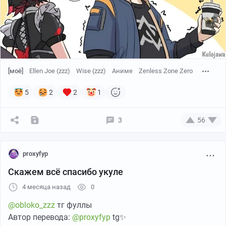
[моё]
Ellen Joe (zzz)
Wise (zzz)
Аниме
Zenless Zone Zero
5
2
2
1
3
56
proxyfyp
Скажем всё спасибо укуле
4 месяца назад
0
@obloko_zzz
тг фуллы
Автор перевода:
@proxyfyp
tg✨