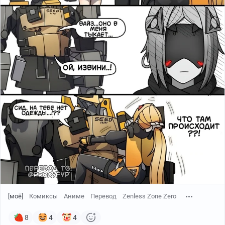
[моё]
Комиксы
Аниме
Перевод
Zenless Zone Zero
8
4
4