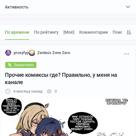
Активность
поставил
0
плюсов и
0
минусов
отредактировал
0
постов
проголосовал за
0
редактирований
По времени
По рейтингу
[моё]
Комментарии
Поиск
proxyfyp
Zenless Zone Zero
Закреплено
Прочие комиксы где? Правильно, у меня на
канале
4 месяца назад
0