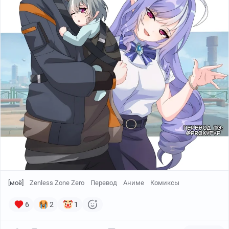
[моё]
Zenless Zone Zero
Перевод
Аниме
Комиксы
6
2
1