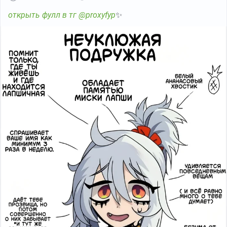
открыть фулл в тг @proxyfyp
✨