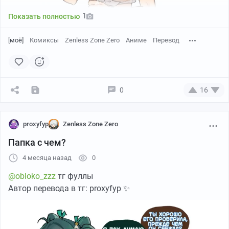
1
Показать полностью
[моё]
Комиксы
Zenless Zone Zero
Аниме
Перевод
0
16
proxyfyp
Zenless Zone Zero
@obloko_zzz
тг фуллы
Папка с чем?
Автор перевода в тг: proxyfyp ✨
4 месяца назад
0
@obloko_zzz
тг фуллы
Автор перевода в тг: proxyfyp ✨