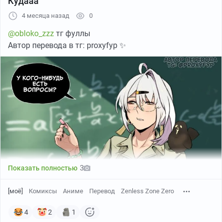
Кудааа
4 месяца назад
0
@obloko_zzz
тг фуллы
Автор перевода в тг: proxyfyp ✨
3
Показать полностью
[моё]
Комиксы
Аниме
Перевод
Zenless Zone Zero
4
2
1