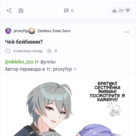
0
29
proxyfyp
Zenless Zone Zero
Чей бейбииии?
4 месяца назад
0
@obloko_zzz
тг фуллы
Автор перевода в тг: proxyfyp ✨