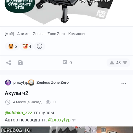
[моё]
Аниме
Zenless Zone Zero
Комиксы
6
4
0
43
proxyfyp
Zenless Zone Zero
Акулы ч2
4 месяца назад
0
@
obloko_zzz
тг фуллы
Автор перевода тг:
@proxyfyp
✨