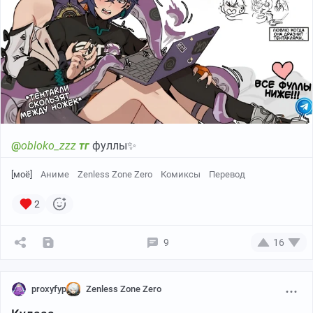
@
obloko_zzz
тг
фуллы✨
[моё]
Аниме
Zenless Zone Zero
Комиксы
Перевод
2
9
16
proxyfyp
Zenless Zone Zero