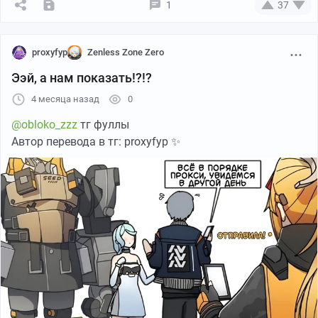
1
37
proxyfyp
Zenless Zone Zero
Ээй, а нам показать!?!?
4 месяца назад
0
@obloko_zzz
тг фуллы
Автор перевода в тг: proxyfyp ✨