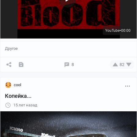
YouTube
00:00
●
Другое
8
82
cool
Копейка...
15 лет назад