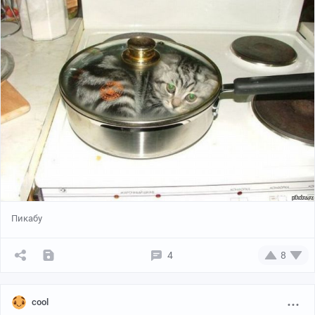
Пикабу
4
8
cool