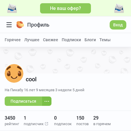
Не ваш офер?
Больше видео
Профиль
Вход
Горячее
Лучшее
Свежее
Подписки
Блоги
Темы
cool
На Пикабу
16 лет 9 месяцев 3 недели 5 дней
Подписаться
3450
1
0
150
29
рейтинг
подписчик
подписок
постов
в горячем