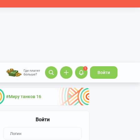
1
Войти
#Миру танков 16
Войти