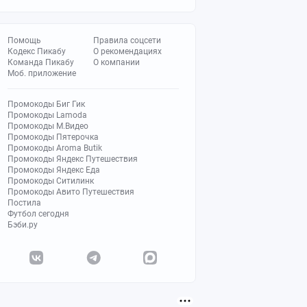
Помощь
Правила соцсети
Кодекс Пикабу
О рекомендациях
Команда Пикабу
О компании
Моб. приложение
Промокоды Биг Гик
Промокоды Lamoda
Промокоды М.Видео
Промокоды Пятерочка
Промокоды Aroma Butik
Промокоды Яндекс Путешествия
Промокоды Яндекс Еда
Промокоды Ситилинк
Промокоды Авито Путешествия
Постила
Футбол сегодня
Бэби.ру