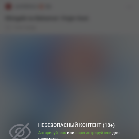
JackWilshere
18+
Shingeki no Bahamut: Virgin Soul.
9 лет назад
НЕБЕЗОПАСНЫЙ КОНТЕНТ (18+)
Авторизуйтесь
или
зарегистрируйтесь
для
просмотра