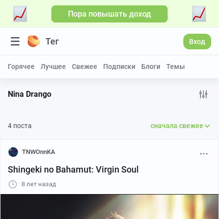
Пора повышать доход
Тег
Вход
Горячее
Лучшее
Свежее
Подписки
Блоги
Темы
Nina Drango
4 поста
сначала свежее
TNWOnnKA
Shingeki no Bahamut: Virgin Soul
8 лет назад