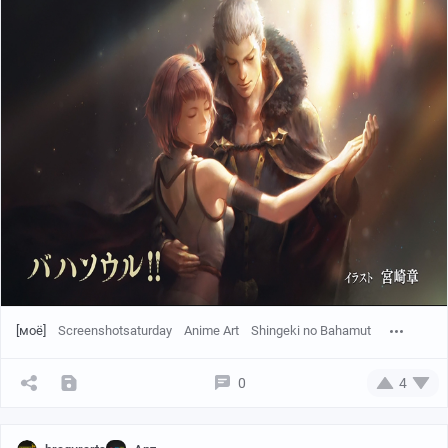
[моё]
Screenshotsaturday
Anime Art
Shingeki no Bahamut
0
4