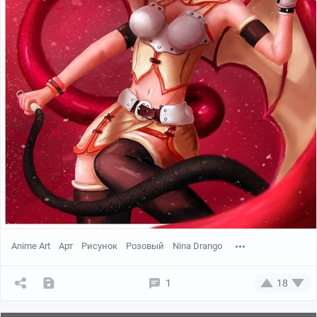
Anime Art
Арт
Рисунок
Розовый
Nina Drango
1
18