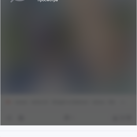
18+
Аниме
Anime Art
Shingeki no Bahamut
Hamsa
Rita
1
78