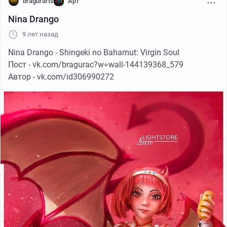
bragurarts
Арт
Nina Drango
9 лет назад
Nina Drango - Shingeki no Bahamut: Virgin Soul
Пост - vk.com/bragurac?w=wall-144139368_579
Автор - vk.com/id306990272