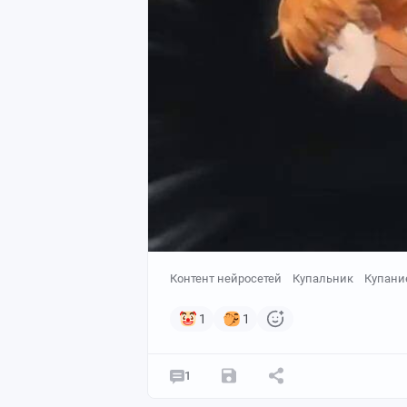
Контент нейросетей
Купальник
Купани
1
1
1