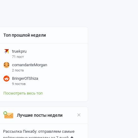
Топ прошлой недели
truekpru
71 пост
comandanteMorgan
2 поста
BringerOfShiza
9 постов
Посмотреть весь топ
Лучшие посты недели
Рассылка Пикабу: отправляем самые
🔥
рейтинговые материалы за 7 дней