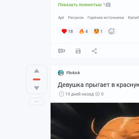
Показать полностью
1
Арт
Рисунок
Горячие источники
Капи
18
4
1
3
Flickick
Девушка прыгает в красную
19 дней назад
0