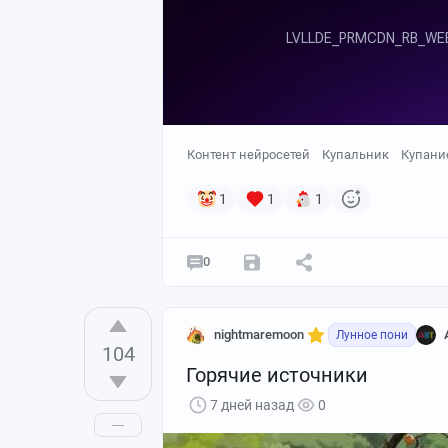
Контент нейросетей
Купальник
Купани
1
1
1
0
nightmaremoon
Лунное пони
104
Горячие источники
7 дней назад
0