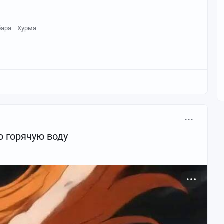
бара
Хурма
 горячую воду