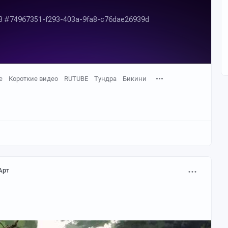
е
Короткие видео
RUTUBE
Тундра
Бикини
Арт