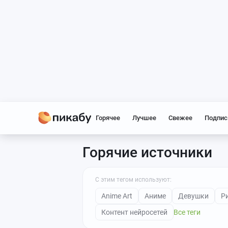
Горячее
Лучшее
Свежее
Подпис
Горячие источники
С этим тегом используют:
Anime Art
Аниме
Девушки
Р
Контент нейросетей
Все теги