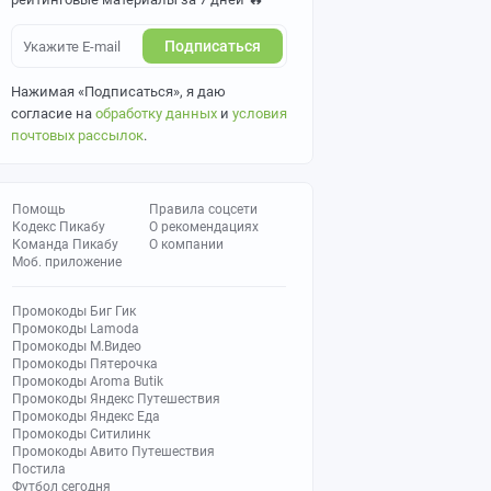
Подписаться
Нажимая «Подписаться», я даю
согласие на
обработку данных
и
условия
почтовых рассылок
.
Помощь
Правила соцсети
Кодекс Пикабу
О рекомендациях
Команда Пикабу
О компании
Моб. приложение
Промокоды Биг Гик
Промокоды Lamoda
Промокоды М.Видео
Промокоды Пятерочка
Промокоды Aroma Butik
Промокоды Яндекс Путешествия
Промокоды Яндекс Еда
Промокоды Ситилинк
Промокоды Авито Путешествия
Постила
Футбол сегодня