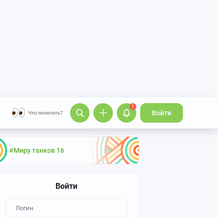
1
Войти
#Миру танков 16
Войти