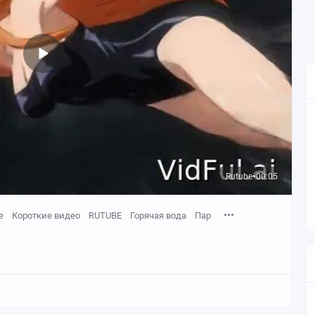
Rutube
00:05
●
е
Короткие видео
RUTUBE
Горячая вода
Пар