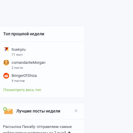
Топ прошлой недели
truekpru
71 пост
comandanteMorgan
2 поста
BringerOfShiza
9 постов
Посмотреть весь топ
Лучшие посты недели
Рассылка Пикабу: отправляем самые
🔥
рейтинговые материалы за 7 дней