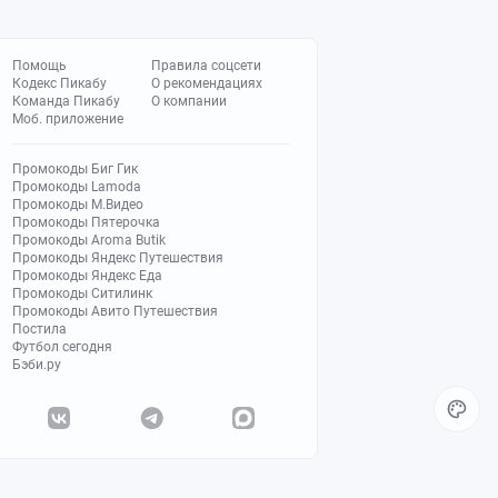
Помощь
Правила соцсети
Кодекс Пикабу
О рекомендациях
Команда Пикабу
О компании
Моб. приложение
Промокоды Биг Гик
Промокоды Lamoda
Промокоды М.Видео
Промокоды Пятерочка
Промокоды Aroma Butik
Промокоды Яндекс Путешествия
Промокоды Яндекс Еда
Промокоды Ситилинк
Промокоды Авито Путешествия
Постила
Футбол сегодня
Бэби.ру