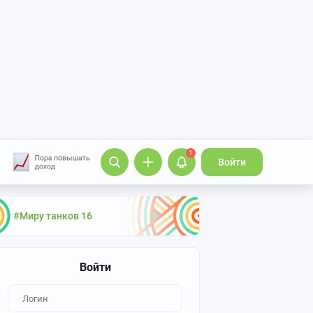
1
Войти
#Миру танков 16
Войти