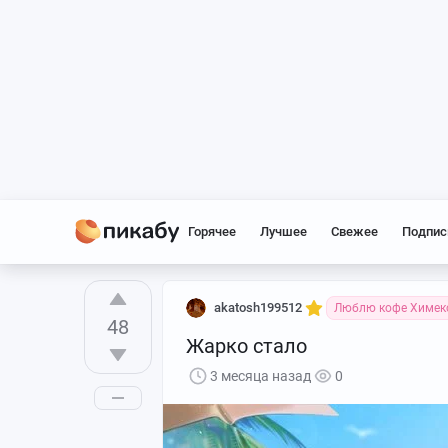
Горячее
Лучшее
Свежее
Подпис
akatosh199512
Люблю кофе Химек
48
Жарко стало
3 месяца назад
0