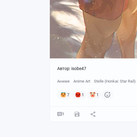
Автор: isobe47
Аниме
Anime Art
Stelle (Honkai: Star Rail)
7
1
1
1