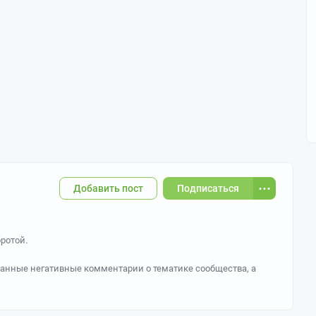
Добавить пост
Подписаться
ротой.
ованные негативные комментарии о тематике сообщества, а
иков и сообщество в целом. За систематическое нарушение
бществе.