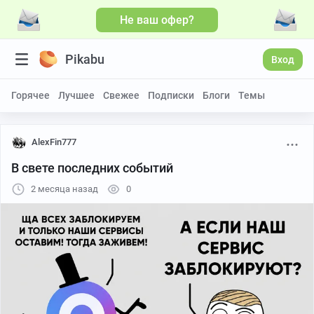
Не ваш офер?
Pikabu
Вход
Горячее
Лучшее
Свежее
Подписки
Блоги
Темы
AlexFin777
В свете последних событий
2 месяца назад
0