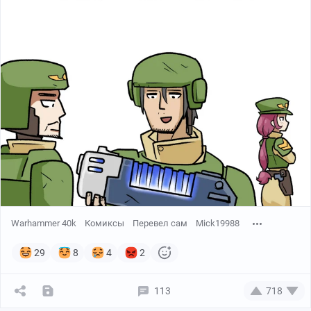
Warhammer 40k
Комиксы
Перевел сам
Mick19988
29
8
4
2
113
718