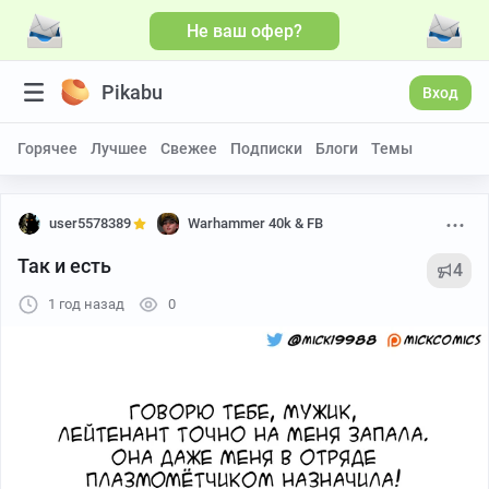
Не ваш офер?
Pikabu
Вход
Горячее
Лучшее
Свежее
Подписки
Блоги
Темы
user5578389
Warhammer 40k & FB
Так и есть
4
1 год назад
0