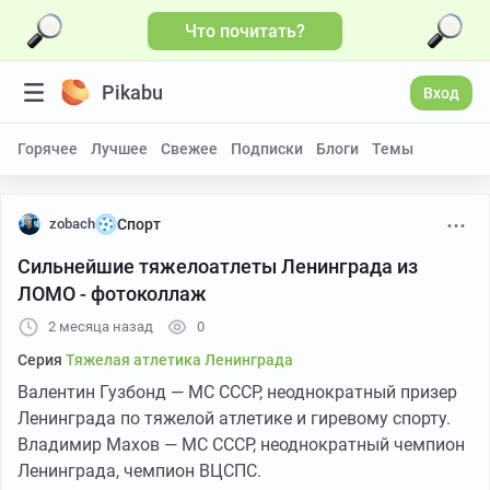
Что почитать?
Больше видео
Pikabu
Вход
Горячее
Лучшее
Свежее
Подписки
Блоги
Темы
zobach
Спорт
Сильнейшие тяжелоатлеты Ленинграда из
ЛОМО - фотоколлаж
2 месяца назад
0
Серия
Тяжелая атлетика Ленинграда
Валентин Гузбонд — МС СССР, неоднократный призер
Ленинграда по тяжелой атлетике и гиревому спорту.
Владимир Махов — МС СССР, неоднократный чемпион
Ленинграда, чемпион ВЦСПС.