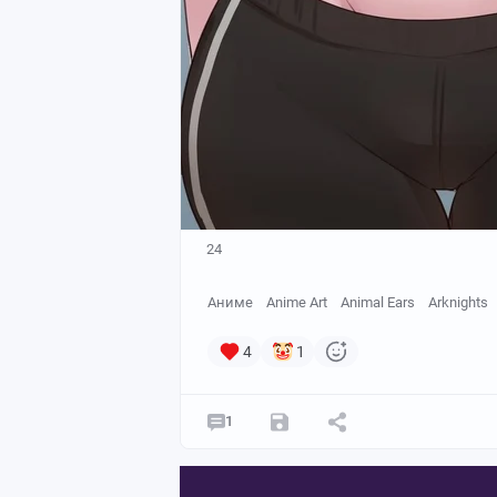
24
Аниме
Anime Art
Animal Ears
Arknights
4
1
1