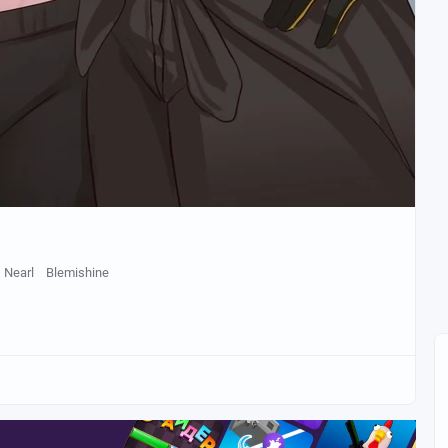
Nearl
Blemishine