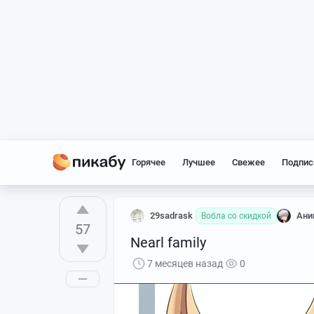
Горячее
Лучшее
Свежее
Подпис
29sadrask
Ани
Вобла со скидкой
57
Nearl family
7 месяцев назад
0