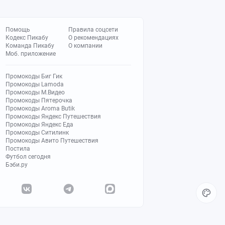
Помощь
Правила соцсети
Кодекс Пикабу
О рекомендациях
Команда Пикабу
О компании
Моб. приложение
Промокоды Биг Гик
Промокоды Lamoda
Промокоды М.Видео
Промокоды Пятерочка
Промокоды Aroma Butik
Промокоды Яндекс Путешествия
Промокоды Яндекс Еда
Промокоды Ситилинк
Промокоды Авито Путешествия
Постила
Футбол сегодня
Бэби.ру