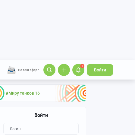
1
Войти
#Миру танков 16
Войти