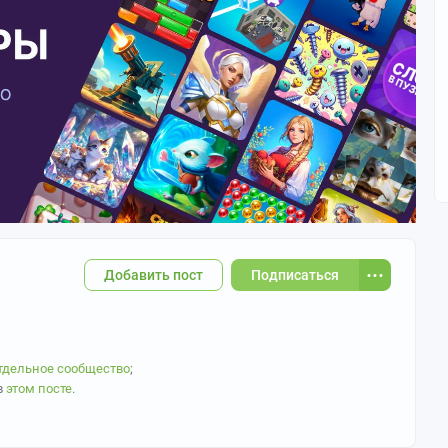
Добавить пост
Подписаться
тдельное сообщество
;
в
этом посте
.
 тег аниме сообществ и обязателен во всех постах с артами.
 откуда он.