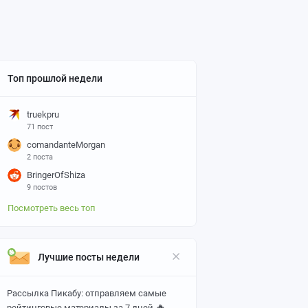
Топ прошлой недели
truekpru
71 пост
comandanteMorgan
2 поста
BringerOfShiza
9 постов
Посмотреть весь топ
Лучшие посты недели
Рассылка Пикабу: отправляем самые
🔥
рейтинговые материалы за 7 дней