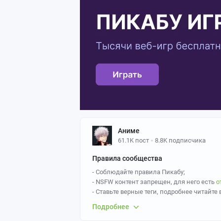
Аниме
61.1K пост
8.8K подписчика
Правила сообщества
- Соблюдайте правила Пикабу;
- NSFW контент запрещен, для него есть
о
- Ставьте верные теги, подробнее читайте 
- Ставьте верные теги,
Anime art
- основной
Подробнее
Так же желательно указывать персонажа и