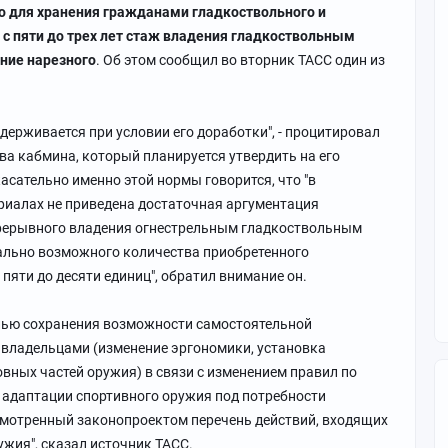
о для хранения гражданами гладкоствольного и
 с пяти до трех лет стаж владения гладкоствольным
ние нарезного
. Об этом сообщил во вторник ТАСС один из
ерживается при условии его доработки", - процитировал
а кабмина, который планируется утвердить на его
касательно именно этой нормы говорится, что "в
риалах не приведена достаточная аргументация
рерывного владения огнестрельным гладкоствольным
ально возможного количества приобретенного
пяти до десяти единиц", обратил внимание он.
целью сохранения возможности самостоятельной
 владельцами (изменение эргономики, установка
вных частей оружия) в связи с изменением правил по
 адаптации спортивного оружия под потребности
усмотренный законопроектом перечень действий, входящих
ужия", сказал источник ТАСС.