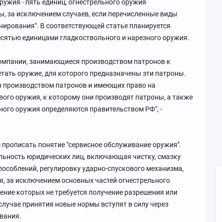
ужия - пять единиц, огнестрельного оружия
ы, за исключением случаев, если перечисленные виды
ирования". В соответствующей статье планируется
есятью единицами гладкоствольного и нарезного оружия.
 компании, занимающиеся производством патронов к
тать оружие, для которого предназначены эти патроны.
я производством патронов и имеющих право на
вого оружия, к которому они производят патроны, а также
ного оружия определяются правительством РФ", -
прописать понятие "сервисное обслуживание оружия".
ельность юридических лиц, включающая чистку, смазку
пособлений, регулировку ударно-спускового механизма,
, за исключением основных частей огнестрельного
ление которых не требуется получение разрешения или
 случае принятия новые нормы вступят в силу через
вания.