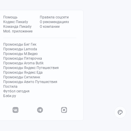
Помощь
Правила соцсети
Кодекс Пикабу
О рекомендациях
Команда Пикабу
О компании
Моб. приложение
Промокоды Биг Гик
Промокоды Lamoda
Промокоды М.Видео
Промокоды Пятерочка
Промокоды Aroma Butik
Промокоды Яндекс Путешествия
Промокоды Яндекс Еда
Промокоды Ситилинк
Промокоды Авито Путешествия
Постила
Футбол сегодня
Бэби.ру