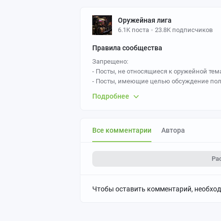
Оружейная лига
6.1K поста
23.8K подписчиков
Правила сообщества
Запрещено:
- Посты, не относящиеся к оружейной тем
- Посты, имеющие целью обсуждение поли
касающейся оружия напрямую
Подробнее
- Оскорбления других людей или компан
- Заведомо ложные или непроверенные с
Все комментарии
Автора
Ра
Чтобы оставить комментарий, необхо