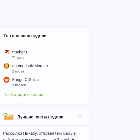
Топ прошлой недели
truekpru
71 пост
comandanteMorgan
2 поста
BringerOfShiza
9 постов
Посмотреть весь топ
Лучшие посты недели
Рассылка Пикабу: отправляем самые
🔥
рейтинговые материалы за 7 дней