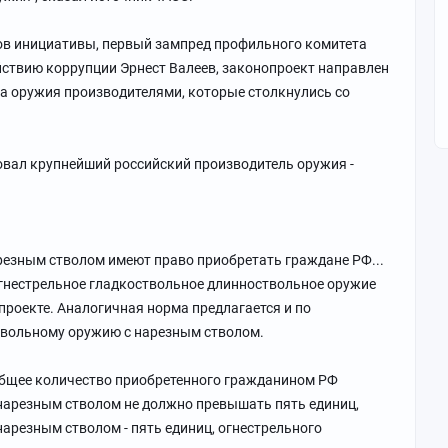
ров инициативы, первый зампред профильного комитета
йствию коррупции Эрнест Валеев, законопроект направлен
а оружия производителями, которые столкнулись со
овал крупнейший российский производитель оружия -
резным стволом имеют право приобретать граждане РФ...
гнестрельное гладкоствольное длинноствольное оружие
нопроекте. Аналогичная норма предлагается и по
твольному оружию с нарезным стволом.
общее количество приобретенного гражданином РФ
 нарезным стволом не должно превышать пять единиц,
нарезным стволом - пять единиц, огнестрельного