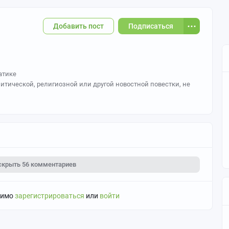
Добавить пост
Подписаться
атике
тической, религиозной или другой новостной повестки, не
ий
ведения, подаваемые как правда.
скрыть
56 комментариев
димо
зарегистрироваться
или
войти