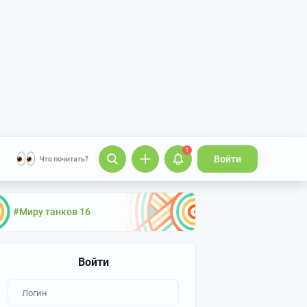
1
Войти
#Миру танков 16
Войти