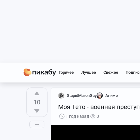
Горячее
Лучшее
Свежее
Подпис
StupidMaronGuy
Аниме
10
Моя Тето - военная престу
1 год назад
0