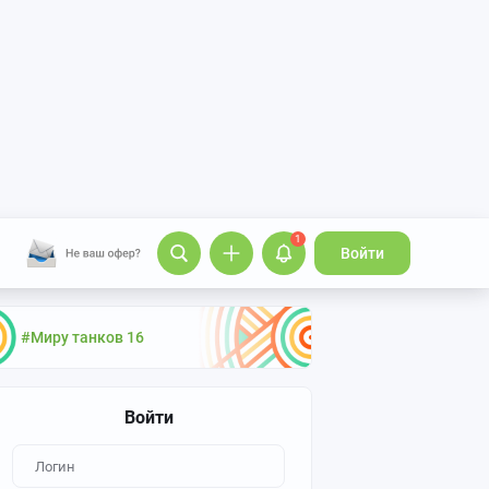
1
Войти
#Миру танков 16
Войти