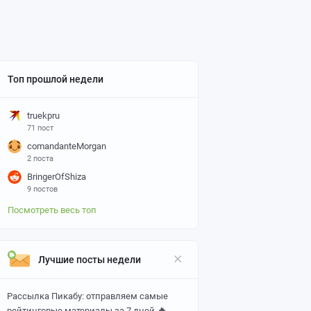
Топ прошлой недели
truekpru
71 пост
comandanteMorgan
2 поста
BringerOfShiza
9 постов
Посмотреть весь топ
Лучшие посты недели
Рассылка Пикабу: отправляем самые
🔥
рейтинговые материалы за 7 дней