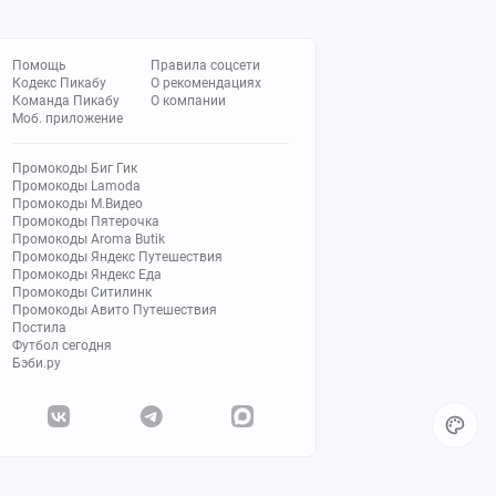
Помощь
Правила соцсети
Кодекс Пикабу
О рекомендациях
Команда Пикабу
О компании
Моб. приложение
Промокоды Биг Гик
Промокоды Lamoda
Промокоды М.Видео
Промокоды Пятерочка
Промокоды Aroma Butik
Промокоды Яндекс Путешествия
Промокоды Яндекс Еда
Промокоды Ситилинк
Промокоды Авито Путешествия
Постила
Футбол сегодня
Бэби.ру