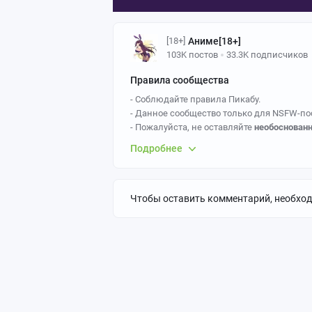
Аниме[18+]
[18+]
103K постов
33.3K подписчиков
Правила сообщества
- Соблюдайте правила Пикабу.
- Данное сообщество только для NSFW-по
- Пожалуйста, не оставляйте
необоснован
- Ставьте верные теги,
Anime art
- основной
Подробнее
Так же желательно указывать персонажа и
- Не допускаются эротические арты с из
детей.
- За политоту бан.
Чтобы оставить комментарий, необхо
- Эротические арты должны быть с цензуро
прямо в экран), потому что тогда придёт 
- Если вы постите картинки, созданные с
нейросетей
.
- По вопросам работы модераторов сообщ