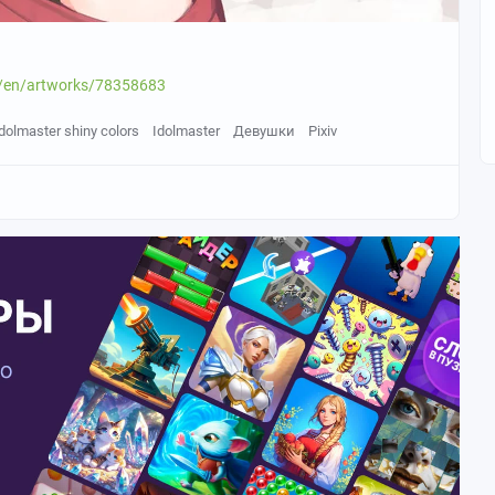
et/en/artworks/78358683
dolmaster shiny colors
Idolmaster
Девушки
Pixiv