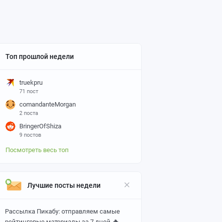
Топ прошлой недели
truekpru
71 пост
comandanteMorgan
2 поста
BringerOfShiza
9 постов
Посмотреть весь топ
Лучшие посты недели
Рассылка Пикабу: отправляем самые
🔥
рейтинговые материалы за 7 дней