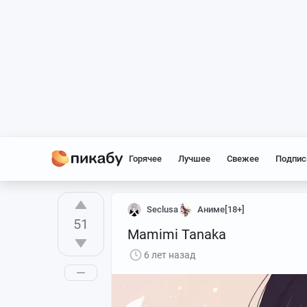
Горячее
Лучшее
Свежее
Подпис
Seclusa
Аниме[18+]
51
Mamimi Tanaka
6 лет назад