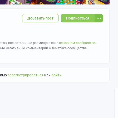
Добавить пост
Подписаться
стов, все остальные размещаются в
основном сообществе
.
ные
негативные комментарии о тематике сообщества.
 тег аниме сообществ и обязателен во всех постах с артами.
 откуда он.
ображением детей и персонажей, изображённых похожими на
димо
зарегистрироваться
или
войти
й половых органов и без явного акцента на них (не совать
товарищ модератор и отвесит бамбулей.
 помощью нейросетей, то обязательно ставьте тег
Контент
ества Вы можете обратиться к
@admoders
.