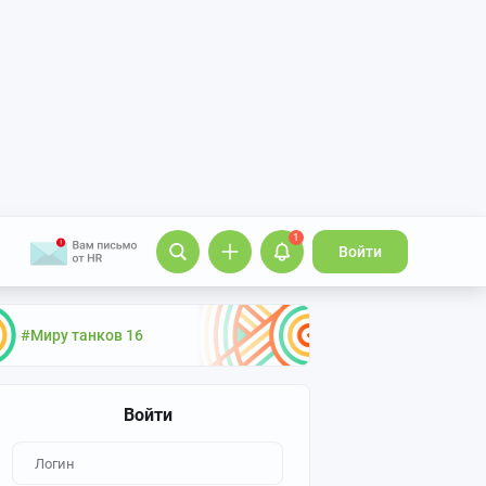
1
Войти
#Миру танков 16
Войти