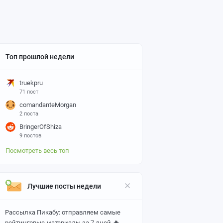
Топ прошлой недели
truekpru
71 пост
comandanteMorgan
2 поста
BringerOfShiza
9 постов
Посмотреть весь топ
Лучшие посты недели
Рассылка Пикабу: отправляем самые
🔥
рейтинговые материалы за 7 дней