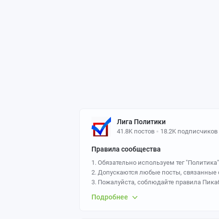
Лига Политики
41.8K постов
18.2K подписчиков
Правила сообщества
1. Обязательно используем тег "Политика"
2. Допускаются любые посты, связанные с
3. Пожалуйста, соблюдайте правила Пикаб
4. Адмодеры сообщества никого не банят:
Подробнее
5. Адмодеры вправе скрывать ветки комме
пользователь грубит им или оскорбляет (