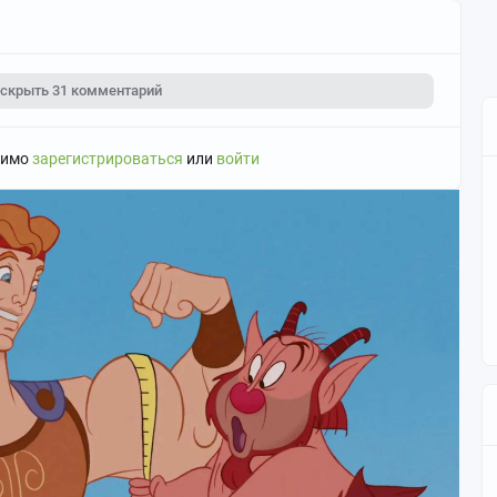
 нарушающий правила Пикабу, не стесняйтесь призывать
ю продвижение чьих-то интересов или идей: мы открыты для
скрыть
31 комментарий
димо
зарегистрироваться
или
войти