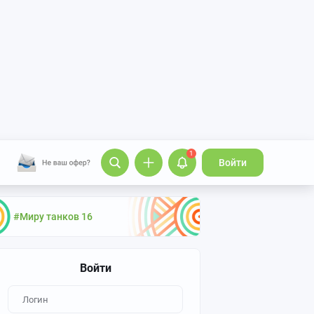
1
Войти
#Миру танков 16
Войти