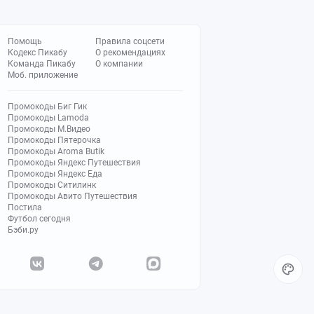
Помощь
Правила соцсети
Кодекс Пикабу
О рекомендациях
Команда Пикабу
О компании
Моб. приложение
Промокоды Биг Гик
Промокоды Lamoda
Промокоды М.Видео
Промокоды Пятерочка
Промокоды Aroma Butik
Промокоды Яндекс Путешествия
Промокоды Яндекс Еда
Промокоды Ситилинк
Промокоды Авито Путешествия
Постила
Футбол сегодня
Бэби.ру