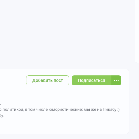
Добавить пост
Подписаться
.
 политикой, в том числе юмористические: мы же на Пикабу :)
у.
 игнор-лист должен быть пустым!
нтариев в собственных постах, если они считают, что
без занесения в игнор-лист сообщества).