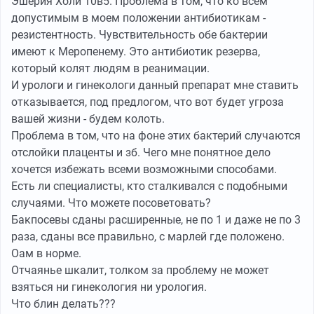
Эшерия Холи 10в5. Проблема в том, что ко всем
допустимым в моем положении антибиотикам -
резистентность. Чувствительность обе бактерии
имеют к Меропенему. Это антибиотик резерва,
который колят людям в реанимации.
И урологи и гинекологи данный препарат мне ставить
отказывается, под предлогом, что вот будет угроза
вашей жизни - будем колоть.
Проблема в том, что на фоне этих бактерий случаются
отслойки плаценты и зб. Чего мне понятное дело
хочется избежать всеми возможными способами.
Есть ли специалисты, кто сталкивался с подобными
случаями. Что можете посоветовать?
Бакпосевы сданы расширенные, не по 1 и даже не по 3
раза, сданы все правильно, с марлей где положено.
Оам в норме.
Отчаянье шкалит, толком за проблему не может
взяться ни гинекология ни урология.
Что блин делать???