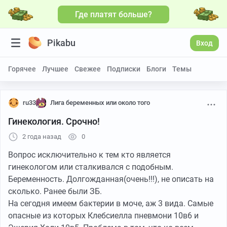
Где платят больше?
Pikabu
Вход
Горячее
Лучшее
Свежее
Подписки
Блоги
Темы
ru33
Лига беременных или около того
Гинекология. Срочно!
2 года назад
0
Вопрос исключительно к тем кто является
гинекологом или сталкивался с подобным.
Беременность. Долгожданная(очень!!!), не описать на
сколько. Ранее были ЗБ.
На сегодня имеем бактерии в моче, аж 3 вида. Самые
опасные из которых Клебсиелла пневмони 10в6 и