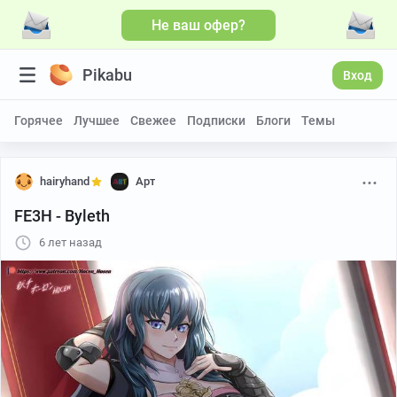
Не ваш офер?
Pikabu
Вход
Горячее
Лучшее
Свежее
Подписки
Блоги
Темы
hairyhand
Арт
FE3H - Byleth
6 лет назад