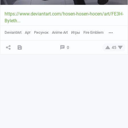
https://www.deviantart.com/hosen-hosen-hocen/art/FE3H-
Byleth...
DeviantArt
Арт
Рисунок
Anime Art
Игры
Fire Emblem
0
45