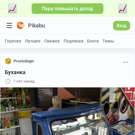
Пора повышать доход
Pikabu
Вход
Горячее
Лучшее
Свежее
Подписки
Блоги
Темы
Prostoilogin
Буханка
7 лет назад