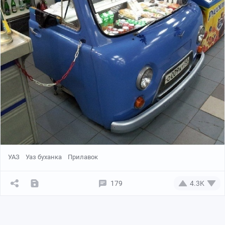
УАЗ
Уаз буханка
Прилавок
179
4.3K