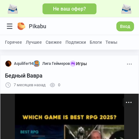
Не ваш офер?
Больше видео
Pikabu
Вход
Горячее
Лучшее
Свежее
Подписки
Блоги
Темы
Aquilifer94
Лига Геймеров
Игры
Бедный Вавра
7 месяцев назад
0