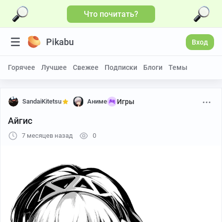
Что почитать?
Pikabu
Вход
Горячее
Лучшее
Свежее
Подписки
Блоги
Темы
SandaiKitetsu
Аниме
Игры
Айгис
7 месяцев назад
0