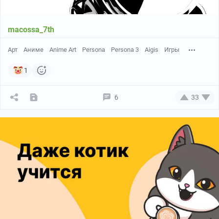
macossa_7th
Арт
Аниме
Anime Art
Persona
Persona 3
Aigis
Игры
1
6
33