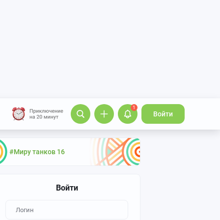
1
Войти
#Миру танков 16
Войти