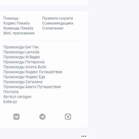
Помощь
Правила соцсети
Кодекс Пикабу
О рекомендациях
Команда Пикабу
О компании
Моб. приложение
Промокоды Биг Гик
Промокоды Lamoda
Промокоды М.Видео
Промокоды Пятерочка
Промокоды Aroma Butik
Промокоды Яндекс Путешествия
Промокоды Яндекс Еда
Промокоды Ситилинк
Промокоды Авито Путешествия
Постила
Футбол сегодня
Бэби.ру